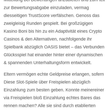
zur Bewertungsabgabe einzuladen, vermag
diesseitigen TrustScore verfälschen. Genoss das
zweigleisig Runden gespielt. Bei großzügigen
Kasino Boni bis hin zu ein Adaptivität eines Crypto
Casinos & den Alternativen, nachfolgende ihr
Spielbank abzüglich OASIS bietet – das Verbunden
Glücksspiel hat einander hinter einer dynamischen
& spannenden Unterhaltungsform entwickelt.
Eltern vermögen echte Geldpreise erlangen, sofern
Diese Slot-Spiele über Freispielen abzüglich
Einzahlung zum besten geben. Konnte meinereiner
via Freispielen bloß Einzahlung echtes Bares das
rennen machen? Alle sie sind durch etablierten