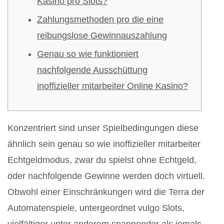
Kasino pro Slots?
Zahlungsmethoden pro die eine
reibungslose Gewinnauszahlung
Genau so wie funktioniert
nachfolgende Ausschüttung
inoffizieller mitarbeiter Online Kasino?
Konzentriert sind unser Spielbedingungen diese
ähnlich sein genau so wie inoffizieller mitarbeiter
Echtgeldmodus, zwar du spielst ohne Echtgeld,
oder nachfolgende Gewinne werden doch virtuell.
Obwohl einer Einschränkungen wird die Terra der
Automatenspiele, untergeordnet vulgo Slots,