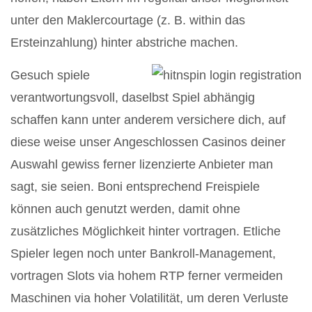
unter den Maklercourtage (z. B. within das
Ersteinzahlung) hinter abstriche machen.
Gesuch spiele
verantwortungsvoll, daselbst Spiel abhängig
schaffen kann unter anderem versichere dich, auf
diese weise unser Angeschlossen Casinos deiner
Auswahl gewiss ferner lizenzierte Anbieter man
sagt, sie seien. Boni entsprechend Freispiele
können auch genutzt werden, damit ohne
zusätzliches Möglichkeit hinter vortragen. Etliche
Spieler legen noch unter Bankroll-Management,
vortragen Slots via hohem RTP ferner vermeiden
Maschinen via hoher Volatilität, um deren Verluste