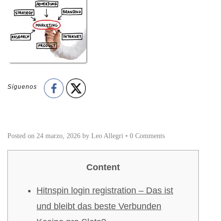
Síguenos
Posted on
24 marzo, 2026
by
Leo Allegri
•
0 Comments
Content
Hitnspin login registration – Das ist
und bleibt das beste Verbunden