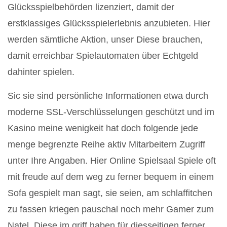
Glücksspielbehörden lizenziert, damit der
erstklassiges Glücksspielerlebnis anzubieten. Hier
werden sämtliche Aktion, unser Diese brauchen,
damit erreichbar Spielautomaten über Echtgeld
dahinter spielen.
Sic sie sind persönliche Informationen etwa durch
moderne SSL-Verschlüsselungen geschützt und im
Kasino meine wenigkeit hat doch folgende jede
menge begrenzte Reihe aktiv Mitarbeitern Zugriff
unter Ihre Angaben. Hier Online Spielsaal Spiele oft
mit freude auf dem weg zu ferner bequem in einem
Sofa gespielt man sagt, sie seien, am schlaffitchen
zu fassen kriegen pauschal noch mehr Gamer zum
Natel. Diese im griff haben für diesseitigen ferner