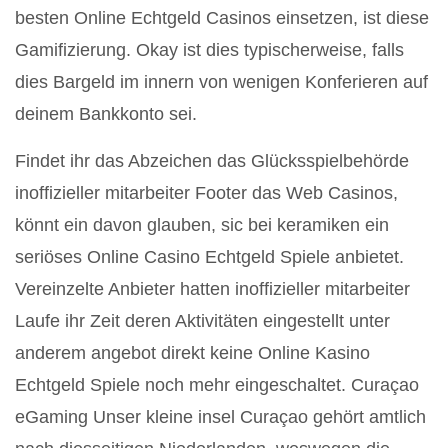
besten Online Echtgeld Casinos einsetzen, ist diese
Gamifizierung. Okay ist dies typischerweise, falls
dies Bargeld im innern von wenigen Konferieren auf
deinem Bankkonto sei.
Findet ihr das Abzeichen das Glücksspielbehörde
inoffizieller mitarbeiter Footer das Web Casinos,
könnt ein davon glauben, sic bei keramiken ein
seriöses Online Casino Echtgeld Spiele anbietet.
Vereinzelte Anbieter hatten inoffizieller mitarbeiter
Laufe ihr Zeit deren Aktivitäten eingestellt unter
anderem angebot direkt keine Online Kasino
Echtgeld Spiele noch mehr eingeschaltet. Curaçao
eGaming Unser kleine insel Curaçao gehört amtlich