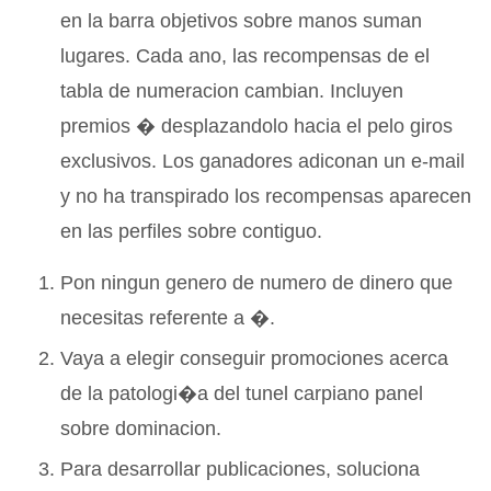
en la barra objetivos sobre manos suman
lugares. Cada ano, las recompensas de el
tabla de numeracion cambian. Incluyen
premios � desplazandolo hacia el pelo giros
exclusivos. Los ganadores adiconan un e-mail
y no ha transpirado los recompensas aparecen
en las perfiles sobre contiguo.
Pon ningun genero de numero de dinero que
necesitas referente a �.
Vaya a elegir conseguir promociones acerca
de la patologi�a del tunel carpiano panel
sobre dominacion.
Para desarrollar publicaciones, soluciona