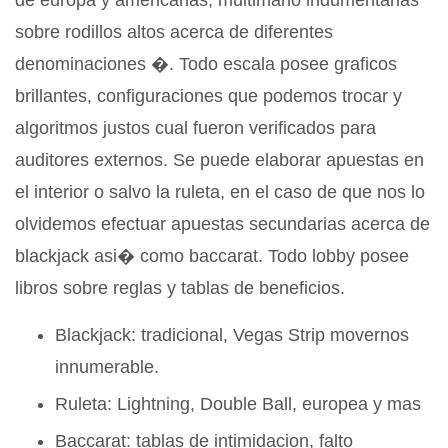
de europa y americanas, multimano indumentarias
sobre rodillos altos acerca de diferentes
denominaciones �. Todo escala posee graficos
brillantes, configuraciones que podemos trocar y
algoritmos justos cual fueron verificados para
auditores externos. Se puede elaborar apuestas en
el interior o salvo la ruleta, en el caso de que nos lo
olvidemos efectuar apuestas secundarias acerca de
blackjack asi� como baccarat. Todo lobby posee
libros sobre reglas y tablas de beneficios.
Blackjack: tradicional, Vegas Strip movernos
innumerable.
Ruleta: Lightning, Double Ball, europea y mas
Baccarat: tablas de intimidacion, falto