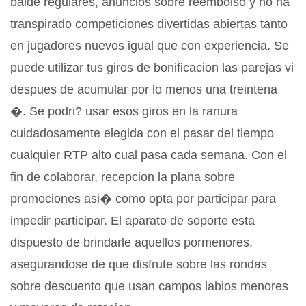
balde regulares, anuncios sobre reembolso y no ha
transpirado competiciones divertidas abiertas tanto
en jugadores nuevos igual que con experiencia. Se
puede utilizar tus giros de bonificacion las parejas vi
despues de acumular por lo menos una treintena
�. Se podri? usar esos giros en la ranura
cuidadosamente elegida con el pasar del tiempo
cualquier RTP alto cual pasa cada semana. Con el
fin de colaborar, recepcion la plana sobre
promociones asi� como opta por participar para
impedir participar. El aparato de soporte esta
dispuesto de brindarle aquellos pormenores,
asegurandose de que disfrute sobre las rondas
sobre descuento que usan campos labios menores