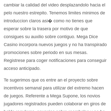
cambiar la calidad del video desplazandolo hacia el
pelo nuestro estrepito. Tenemos limites minimos de
introduccion claros asi� como no tienes que
esperar sobre la trasera por motivo de que
consigues su auxilio sobre contiguo. Mega Dice
Casino incorpora nuevos juegos y no ha transpirado
promociones sobre periodo en sus mesas.
Registrese para coger notificaciones para conseguir
acceso anticipado.
Te sugerimos que os entre an el proyecto sobre
incentivos semanal para utilizar del extremo hacen
de juegos. Referente a Mega Supone, los novios
jugadores registrados pueden colaborar en giros de