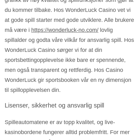
grafikk av høy kvalitet og spillfunksjoner som gjør at
du kommer tilbake. Hos WonderLuck Casino vet vi
at gode spill starter med gode utviklere. Alle brukere
må være i
https://wonderluck-no.com/
lovlig
spillalder og godta våre vilkår for ansvarlig spill. Hos
WonderLuck Casino sørger vi for at din
sportsbettingopplevelse ikke bare er spennende,
men også transparent og rettferdig. Hos Casino
WonderLuck gir sportsbooken vår en ny dimensjon
til spillopplevelsen din.
Lisenser, sikkerhet og ansvarlig spill
Spilleautomatene er av topp kvalitet, og live-
kasinobordene fungerer alltid problemfritt. For mer