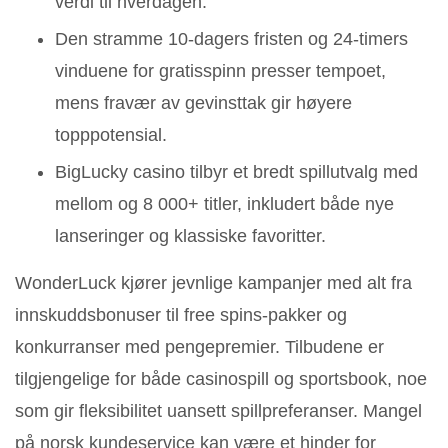
verdi til hverdagen.
Den stramme 10-dagers fristen og 24-timers
vinduene for gratisspinn presser tempoet,
mens fravær av gevinsttak gir høyere
topppotensial.
BigLucky casino tilbyr et bredt spillutvalg med
mellom og 8 000+ titler, inkludert både nye
lanseringer og klassiske favoritter.
WonderLuck kjører jevnlige kampanjer med alt fra
innskuddsbonuser til free spins-pakker og
konkurranser med pengepremier. Tilbudene er
tilgjengelige for både casinospill og sportsbook, noe
som gir fleksibilitet uansett spillpreferanser. Mangel
på norsk kundeservice kan være et hinder for