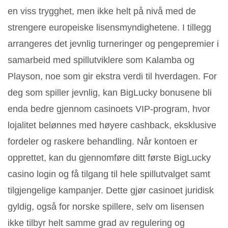
en viss trygghet, men ikke helt på nivå med de
strengere europeiske lisensmyndighetene. I tillegg
arrangeres det jevnlig turneringer og pengepremier i
samarbeid med spillutviklere som Kalamba og
Playson, noe som gir ekstra verdi til hverdagen. For
deg som spiller jevnlig, kan BigLucky bonusene bli
enda bedre gjennom casinoets VIP-program, hvor
lojalitet belønnes med høyere cashback, eksklusive
fordeler og raskere behandling. Når kontoen er
opprettet, kan du gjennomføre ditt første BigLucky
casino login og få tilgang til hele spillutvalget samt
tilgjengelige kampanjer. Dette gjør casinoet juridisk
gyldig, også for norske spillere, selv om lisensen
ikke tilbyr helt samme grad av regulering og