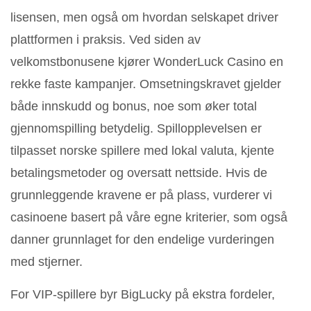
lisensen, men også om hvordan selskapet driver
plattformen i praksis. Ved siden av
velkomstbonusene kjører WonderLuck Casino en
rekke faste kampanjer. Omsetningskravet gjelder
både innskudd og bonus, noe som øker total
gjennomspilling betydelig. Spillopplevelsen er
tilpasset norske spillere med lokal valuta, kjente
betalingsmetoder og oversatt nettside. Hvis de
grunnleggende kravene er på plass, vurderer vi
casinoene basert på våre egne kriterier, som også
danner grunnlaget for den endelige vurderingen
med stjerner.
For VIP-spillere byr BigLucky på ekstra fordeler,