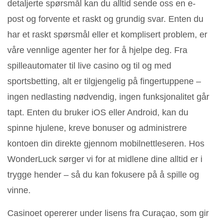
detaljerte spørsmål kan du alltid sende oss en e-
post og forvente et raskt og grundig svar. Enten du
har et raskt spørsmål eller et komplisert problem, er
våre vennlige agenter her for å hjelpe deg. Fra
spilleautomater til live casino og til og med
sportsbetting, alt er tilgjengelig på fingertuppene –
ingen nedlasting nødvendig, ingen funksjonalitet går
tapt. Enten du bruker iOS eller Android, kan du
spinne hjulene, kreve bonuser og administrere
kontoen din direkte gjennom mobilnettleseren. Hos
WonderLuck sørger vi for at midlene dine alltid er i
trygge hender – så du kan fokusere på å spille og
vinne.
Casinoet opererer under lisens fra Curaçao, som gir