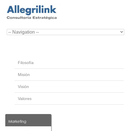
Filosofía
Misión
Visión
Valores