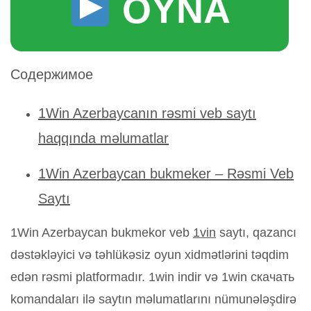
OYNA
Содержимое
1Win Azerbaycanın rəsmi veb saytı
haqqında məlumatlar
1Win Azerbaycan bukmeker – Rəsmi Veb
Saytı
1Win Azerbaycan bukmekor veb
1vin
saytı, qazancı
dəstəkləyici və təhlükəsiz oyun xidmətlərini təqdim
edən rəsmi platformadır. 1win indir və 1win скачать
komandaları ilə saytın məlumatlarını nümunələşdirə