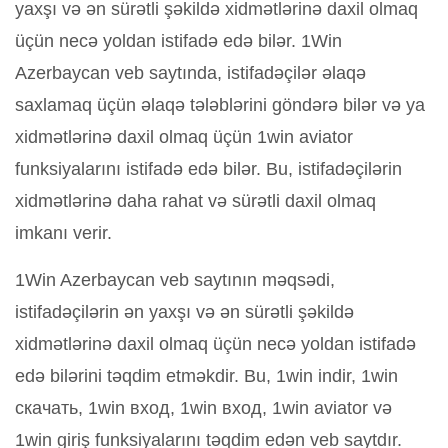
yaxşı və ən sürətli şəkildə xidmətlərinə daxil olmaq
üçün necə yoldan istifadə edə bilər. 1Win
Azerbaycan veb saytında, istifadəçilər əlaqə
saxlamaq üçün əlaqə tələblərini göndərə bilər və ya
xidmətlərinə daxil olmaq üçün 1win aviator
funksiyalarını istifadə edə bilər. Bu, istifadəçilərin
xidmətlərinə daha rahat və sürətli daxil olmaq
imkanı verir.
1Win Azerbaycan veb saytının məqsədi,
istifadəçilərin ən yaxşı və ən sürətli şəkildə
xidmətlərinə daxil olmaq üçün necə yoldan istifadə
edə bilərini təqdim etməkdir. Bu, 1win indir, 1win
скачать, 1win вход, 1win вход, 1win aviator və
1win giriş funksiyalarını təqdim edən veb saytdır.