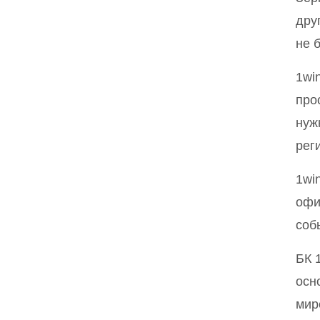
дру
не 
1wi
про
нуж
рег
1wi
офи
соб
БК 
осн
мир