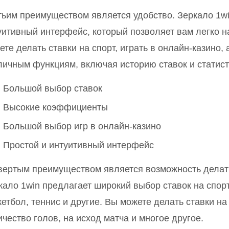
тьим преимуществом является удобство. Зеркало 1wi
уитивный интерфейс, который позволяет вам легко на
ете делать ставки на спорт, играть в онлайн-казино, 
личным функциям, включая историю ставок и статист
Большой выбор ставок
Высокие коэффициенты
Большой выбор игр в онлайн-казино
Простой и интуитивный интерфейс
вертым преимуществом является возможность делать 
кало 1win предлагает широкий выбор ставок на спор
кетбол, теннис и другие. Вы можете делать ставки на
ичество голов, на исход матча и многое другое.