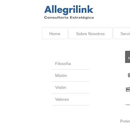
Home
Sobre Nosotros
Servi
Filosofía
Misión
Visión
Valores
Poste