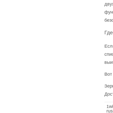
дву
фун
без
Где
Есл
спи
выи
Вот
Зер
Дос
1wi
rus