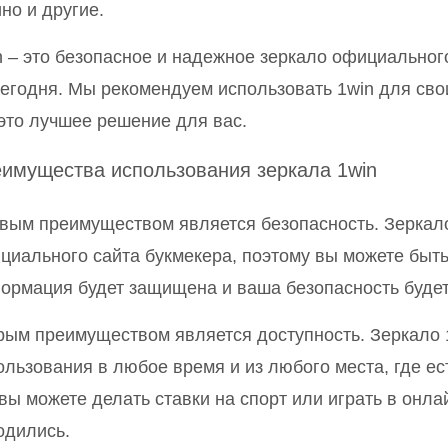
но и другие.
n – это безопасное и надежное зеркало официального
сегодня. Мы рекомендуем использовать 1win для своих
 это лучшее решение для вас.
имущества использования зеркала 1win
вым преимуществом является безопасность. Зеркало 
циального сайта букмекера, поэтому вы можете быть
ормация будет защищена и ваша безопасность будет
рым преимуществом является доступность. Зеркало 
ользования в любое время и из любого места, где ест
 вы можете делать ставки на спорт или играть в онла
одились.