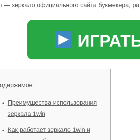
n — зеркало официального сайта букмекера, ра
ИГРАТ
одержимое
Преимущества использования
зеркала 1win
Как работает зеркало 1win и