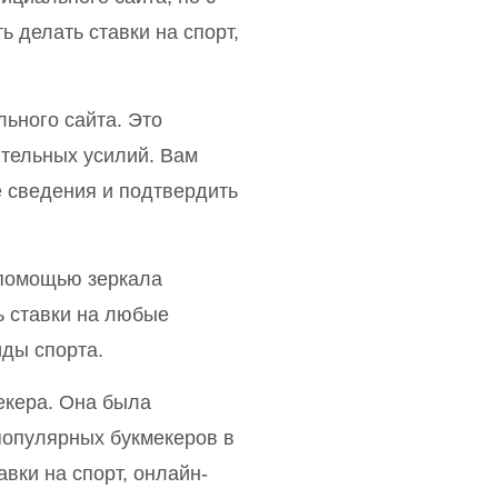
ь делать ставки на спорт,
льного сайта. Это
ительных усилий. Вам
е сведения и подтвердить
с помощью зеркала
ь ставки на любые
иды спорта.
мекера. Она была
 популярных букмекеров в
авки на спорт, онлайн-