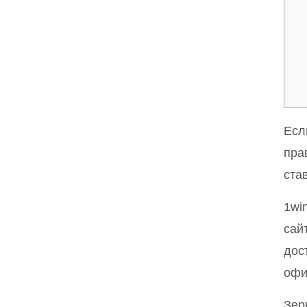
Есл
пра
ста
1wi
сай
дос
офи
Зер