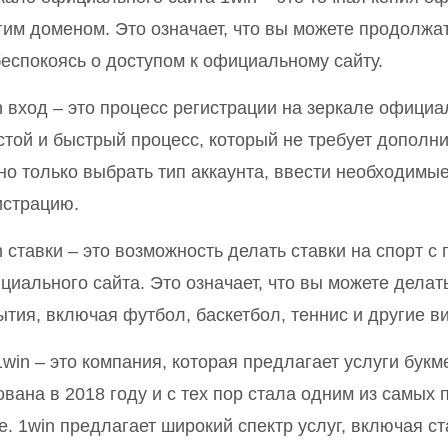
гим доменом. Это означает, что вы можете продолжат
беспокоясь о доступом к официальному сайту.
n вход – это процесс регистрации на зеркале официа
стой и быстрый процесс, который не требует дополн
но только выбрать тип аккаунта, ввести необходимы
истрацию.
n ставки – это возможность делать ставки на спорт 
циального сайта. Это означает, что вы можете делат
ытия, включая футбол, баскетбол, теннис и другие в
1win – это компания, которая предлагает услуги бук
ована в 2018 году и с тех пор стала одним из самых
е. 1win предлагает широкий спектр услуг, включая ст