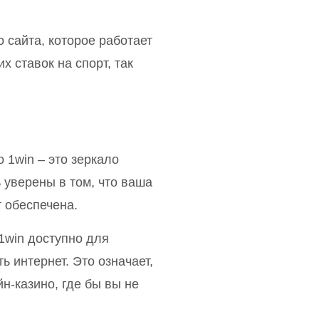
 сайта, которое работает
 ставок на спорт, так
1win – это зеркало
 уверены в том, что ваша
 обеспечена.
1win доступно для
ь интернет. Это означает,
йн-казино, где бы вы не