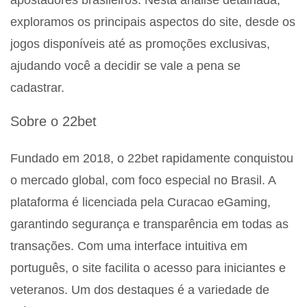
apostadores brasileiros. Nesta análise detalhada,
exploramos os principais aspectos do site, desde os
jogos disponíveis até as promoções exclusivas,
ajudando você a decidir se vale a pena se
cadastrar.
Sobre o 22bet
Fundado em 2018, o 22bet rapidamente conquistou
o mercado global, com foco especial no Brasil. A
plataforma é licenciada pela Curacao eGaming,
garantindo segurança e transparência em todas as
transações. Com uma interface intuitiva em
português, o site facilita o acesso para iniciantes e
veteranos. Um dos destaques é a variedade de