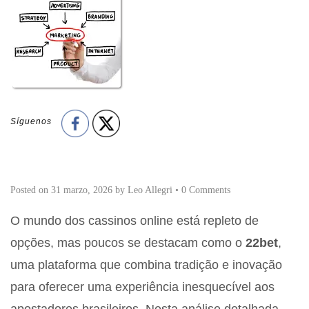
Síguenos
Posted on
31 marzo, 2026
by
Leo Allegri
•
0 Comments
O mundo dos cassinos online está repleto de
opções, mas poucos se destacam como o
22bet
,
uma plataforma que combina tradição e inovação
para oferecer uma experiência inesquecível aos