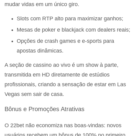
mudar vidas em um único giro.
Slots com RTP alto para maximizar ganhos;
Mesas de poker e blackjack com dealers reais;
Opções de crash games e e-sports para
apostas dinâmicas.
A seção de cassino ao vivo é um show à parte,
transmitida em HD diretamente de estúdios
profissionais, criando a sensação de estar em Las
Vegas sem sair de casa.
Bônus e Promoções Atrativas
O 22bet não economiza nas boas-vindas: novos
usuários recebem um bônus de 100% no primeiro