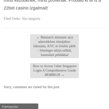
mind kezdőknek, mind profiknak. Próbáld ki te is a
22bet casino izgalmait!
Filed Under:
Sin categoría
←
Betmatch útmutató a(z)
adatvédelem témájához:
titkosítás, KYC és felelős játék
– felesleges túlzás nélkül,
használati példákkal
How to Access 1xbet Singapore
Login A Comprehensive Guide
883888128
→
Sorry, comments are closed for this post.