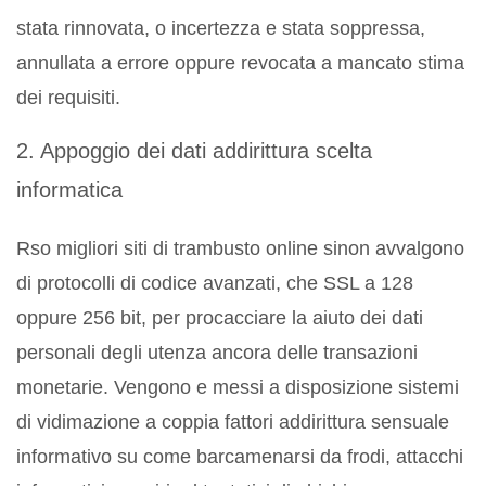
stata rinnovata, o incertezza e stata soppressa,
annullata a errore oppure revocata a mancato stima
dei requisiti.
2. Appoggio dei dati addirittura scelta
informatica
Rso migliori siti di trambusto online sinon avvalgono
di protocolli di codice avanzati, che SSL a 128
oppure 256 bit, per procacciare la aiuto dei dati
personali degli utenza ancora delle transazioni
monetarie. Vengono e messi a disposizione sistemi
di vidimazione a coppia fattori addirittura sensuale
informativo su come barcamenarsi da frodi, attacchi