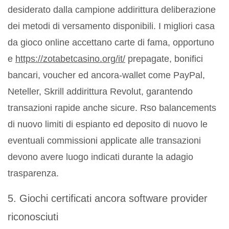
desiderato dalla campione addirittura deliberazione
dei metodi di versamento disponibili. I migliori casa
da gioco online accettano carte di fama, opportuno
e
https://zotabetcasino.org/it/
prepagate, bonifici
bancari, voucher ed ancora-wallet come PayPal,
Neteller, Skrill addirittura Revolut, garantendo
transazioni rapide anche sicure. Rso balancements
di nuovo limiti di espianto ed deposito di nuovo le
eventuali commissioni applicate alle transazioni
devono avere luogo indicati durante la adagio
trasparenza.
5. Giochi certificati ancora software provider
riconosciuti