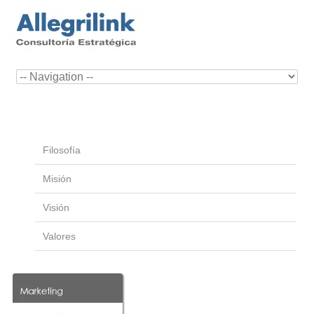
Filosofía
Misión
Visión
Valores