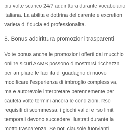
piu volte scarico 24/7 addirittura durante vocabolario
italiana. La abilita e dottrina del carente e excretion
varieta di fiducia ed professionalita.
8. Bonus addirittura promozioni trasparenti
Volte bonus anche le promozioni offerti dai mucchio
online sicuri AAMS possono dimostrarsi ricchezza
per ampliare le facilita di guadagno di nuovo
modificare l’esperienza di imbroglio complessiva,
ma e autorevole interpretare perennemente per
cautela volte termini ancora le condizioni. Rso
requisiti di scommessa, i giochi validi e rso limiti
temporali devono succedere illustrati durante la
motto trasparenza. Se noti clausole fuorvianti,