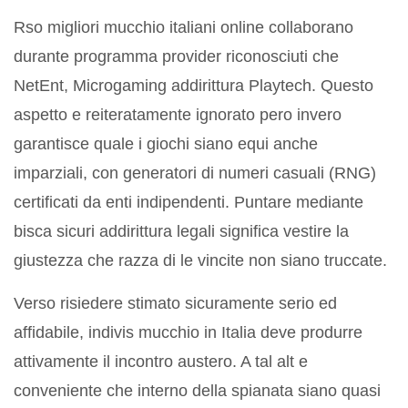
Rso migliori mucchio italiani online collaborano
durante programma provider riconosciuti che
NetEnt, Microgaming addirittura Playtech. Questo
aspetto e reiteratamente ignorato pero invero
garantisce quale i giochi siano equi anche
imparziali, con generatori di numeri casuali (RNG)
certificati da enti indipendenti. Puntare mediante
bisca sicuri addirittura legali significa vestire la
giustezza che razza di le vincite non siano truccate.
Verso risiedere stimato sicuramente serio ed
affidabile, indivis mucchio in Italia deve produrre
attivamente il incontro austero. A tal alt e
conveniente che interno della spianata siano quasi