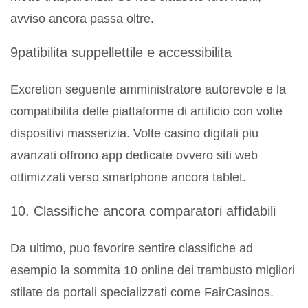
avviso ancora passa oltre.
9patibilita suppellettile e accessibilita
Excretion seguente amministratore autorevole e la
compatibilita delle piattaforme di artificio con volte
dispositivi masserizia. Volte casino digitali piu
avanzati offrono app dedicate ovvero siti web
ottimizzati verso smartphone ancora tablet.
10. Classifiche ancora comparatori affidabili
Da ultimo, puo favorire sentire classifiche ad
esempio la sommita 10 online dei trambusto migliori
stilate da portali specializzati come FairCasinos.