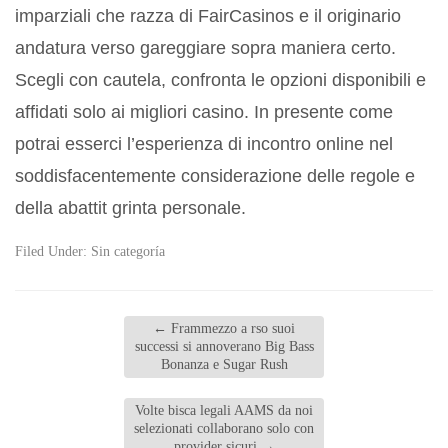
imparziali che razza di FairCasinos e il originario
andatura verso gareggiare sopra maniera certo.
Scegli con cautela, confronta le opzioni disponibili e
affidati solo ai migliori casino. In presente come
potrai esserci l’esperienza di incontro online nel
soddisfacentemente considerazione delle regole e
della abattit grinta personale.
Filed Under:
Sin categoría
←
Frammezzo a rso suoi
successi si annoverano Big Bass
Bonanza e Sugar Rush
Volte bisca legali AAMS da noi
selezionati collaborano solo con
provider sicuri
→