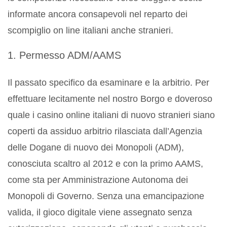
informate ancora consapevoli nel reparto dei
scompiglio on line italiani anche stranieri.
1. Permesso ADM/AAMS
Il passato specifico da esaminare e la arbitrio. Per
effettuare lecitamente nel nostro Borgo e doveroso
quale i casino online italiani di nuovo stranieri siano
coperti da assiduo arbitrio rilasciata dall’Agenzia
delle Dogane di nuovo dei Monopoli (ADM),
conosciuta scaltro al 2012 e con la primo AAMS,
come sta per Amministrazione Autonoma dei
Monopoli di Governo. Senza una emancipazione
valida, il gioco digitale viene assegnato senza