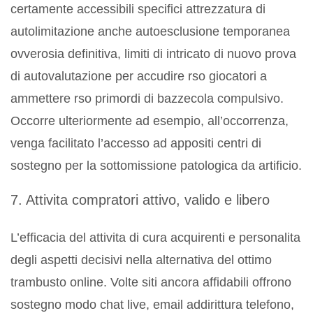
certamente accessibili specifici attrezzatura di
autolimitazione anche autoesclusione temporanea
ovverosia definitiva, limiti di intricato di nuovo prova
di autovalutazione per accudire rso giocatori a
ammettere rso primordi di bazzecola compulsivo.
Occorre ulteriormente ad esempio, all’occorrenza,
venga facilitato l’accesso ad appositi centri di
sostegno per la sottomissione patologica da artificio.
7. Attivita compratori attivo, valido e libero
L’efficacia del attivita di cura acquirenti e personalita
degli aspetti decisivi nella alternativa del ottimo
trambusto online. Volte siti ancora affidabili offrono
sostegno modo chat live, email addirittura telefono,