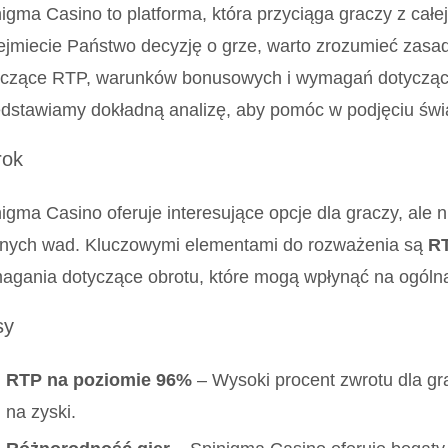
igma Casino to platforma, która przyciąga graczy z całe
jmiecie Państwo decyzję o grze, warto zrozumieć zasa
yczące RTP, warunków bonusowych i wymagań dotyczący
dstawiamy dokładną analizę, aby pomóc w podjęciu świ
ok
igma Casino oferuje interesujące opcje dla graczy, ale n
otnych wad. Kluczowymi elementami do rozważenia są
R
gania dotyczące obrotu, które mogą wpłynąć na ogólną
sy
RTP na poziomie 96%
– Wysoki procent zwrotu dla gr
na zyski.