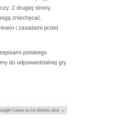
zy. Z drugiej strony,
mogą zniechęcać.
minem i zasadami przed
zepisami polskiego
my do odpowiedzialnej gry
inight Casino en los últimos años
→