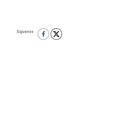
Síguenos