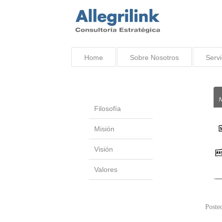
Home
Sobre Nosotros
Servi
Filosofía
Misión
Visión
Valores
Poste