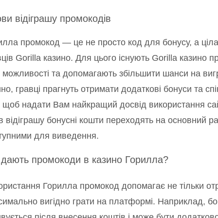
ви відіграшу промокодів
илла промокод — це не просто код для бонусу, а ціл
ців Gorilla казино. Для цього існують Gorilla казино 
і можливості та допомагають збільшити шанси на вигр
ино, гравці прагнуть отримати додаткові бонуси та сп
і, щоб надати Вам найкращий досвід використання са
в відіграшу бонусні кошти переходять на основний ра
тупними для виведення.
дають промокоди в казино Горилла?
ористання Горилла промокод допомагає не тільки отр
симально вигідно грати на платформі. Наприклад, бо
ивується після внесення коштів і може бути додатково