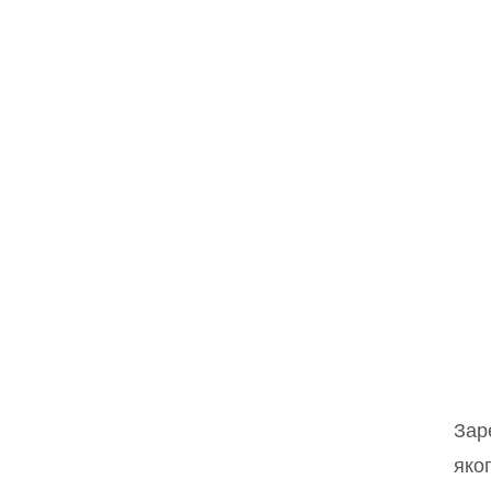
Зар
яко