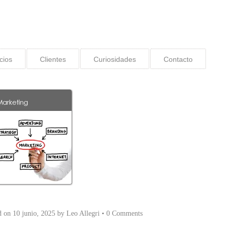
cios
Clientes
Curiosidades
Contacto
d on
10 junio, 2025
by
Leo Allegri
•
0 Comments