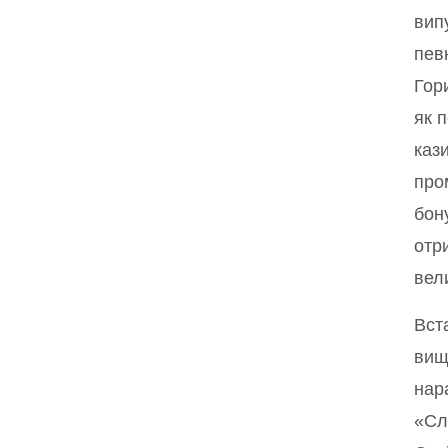
вип
пев
Гор
як 
каз
про
бон
отр
вел
Вст
вищ
нар
«Сл