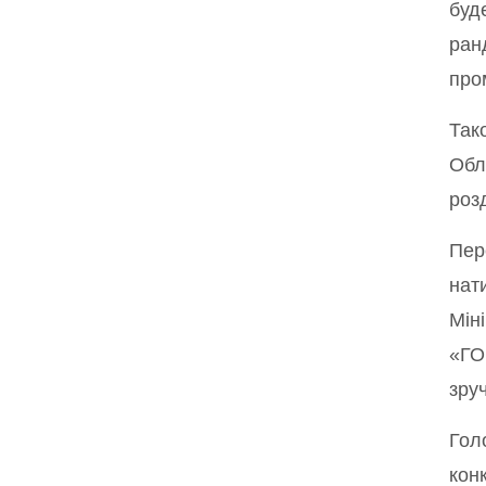
буд
ран
про
Так
Обл
розд
Пер
нат
Мін
«ГО
зру
Гол
конк