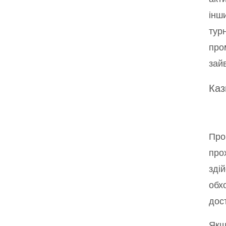
інш
тур
про
зай
Каз
Про
про
зді
обх
дост
Якщ