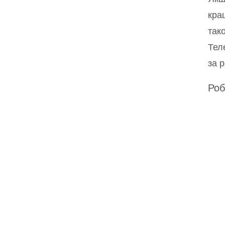
кра
так
Тел
за р
Роб