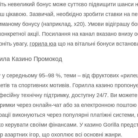
іть невеликий бонус може суттєво підвищити шанси н
ьш цікавою. Зазвичай, необхідно зробити ставки на пе
иманому бонусу (наприклад, х20). Умови відіграшу бо
конкретної акції. Посилання на канал вказано внизу о
рніть увагу,
горила юа
що на вітальні бонуси встано
ила Казино Промокод
 у середньому 95–98 %, теми – від фруктових «риле
етів та спортивних мотивів. Горилла казино пропону
фесійну технічну підтримку, доступну 24/7. Ви можете
тримки через онлайн-чат або за електронною поштою em
рації виконуються через популярні платіжні системи
ко керувати своїми фінансами. У казино Gorilla пред
р азартних ігор, що охоплює всі основні жанри.