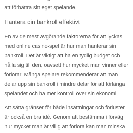
att förbättra sitt eget spelande.
Hantera din bankroll effektivt
En av de mest avgörande faktorerna för att lyckas
med online casino-spel är hur man hanterar sin
bankroll. Det är viktigt att ha en tydlig budget och
hålla sig till den, oavsett hur mycket man vinner eller
förlorar. Många spelare rekommenderar att man
delar upp sin bankroll i mindre delar för att förlänga
spelandet och ha mer kontroll över sin ekonomi.
Att sätta gränser för både insättningar och förluster
är också en bra idé. Genom att bestämma i förväg
hur mycket man är villig att förlora kan man minska