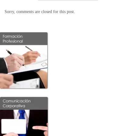
Sorry, comments are closed for this post.