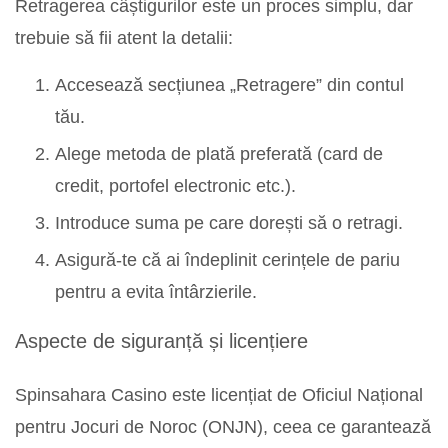
Retragerea câștigurilor este un proces simplu, dar
trebuie să fii atent la detalii:
Accesează secțiunea „Retragere” din contul
tău.
Alege metoda de plată preferată (card de
credit, portofel electronic etc.).
Introduce suma pe care dorești să o retragi.
Asigură-te că ai îndeplinit cerințele de pariu
pentru a evita întârzierile.
Aspecte de siguranță și licențiere
Spinsahara Casino este licențiat de Oficiul Național
pentru Jocuri de Noroc (ONJN), ceea ce garantează