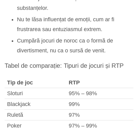
substanțelor.
Nu te lăsa influențat de emoții, cum ar fi
frustrarea sau entuziasmul extrem.
Cumpără jocuri de noroc ca o formă de
divertisment, nu ca o sursă de venit.
Tabel de comparație: Tipuri de jocuri și RTP
Tip de joc
RTP
Sloturi
95% – 98%
Blackjack
99%
Ruletă
97%
Poker
97% – 99%