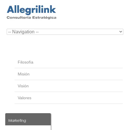
Filosofía
Misión
Visión
Valores