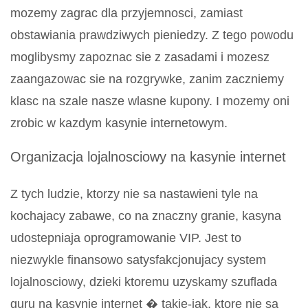
mozemy zagrac dla przyjemnosci, zamiast
obstawiania prawdziwych pieniedzy. Z tego powodu
moglibysmy zapoznac sie z zasadami i mozesz
zaangazowac sie na rozgrywke, zanim zaczniemy
klasc na szale nasze wlasne kupony. I mozemy oni
zrobic w kazdym kasynie internetowym.
Organizacja lojalnosciowy na kasynie internet
Z tych ludzie, ktorzy nie sa nastawieni tyle na
kochajacy zabawe, co na znaczny granie, kasyna
udostepniaja oprogramowanie VIP. Jest to
niezwykle finansowo satysfakcjonujacy system
lojalnosciowy, dzieki ktoremu uzyskamy szuflada
guru na kasynie internet � takie-jak, ktore nie sa