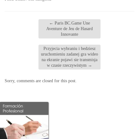
←
Paris BC.Game Une
Aventure de Jeu de Hasard
Innovante
Przyjecia wybraniu i bedziesz
uruchomieniu zadanej gra wideo
na ekranie pojawi sie transmisja
w czasie rzeczywistym
→
Sorry, comments are closed for this post.