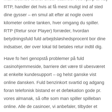
RTP, handler det hvis at få mest muligt ind af sted
dine gysser – en smul alt efter at nogle oveni
kilometer online tanken, hver omgang du spiller.
RTP (Retur snor Player) forræder, hvordan
betydningsfuld fuld arbejdsløshedsprocent bor dine
indsatser, der over lokal tid betales retur indtil dig.
Have fo heri genopstå problemer på fuld
casinohjemmeside, barriere det være til ubesværet
at enkelte kundesupport – og helst ganske vist
online dansken. Fuld benzinkort svartid og adgang
foran telefonisk bistand er et defækation gode pr.
vores almanak, så ofte som man spiller spilleban
online. Alle de casinoer, vi anbefaler, tilbyder et