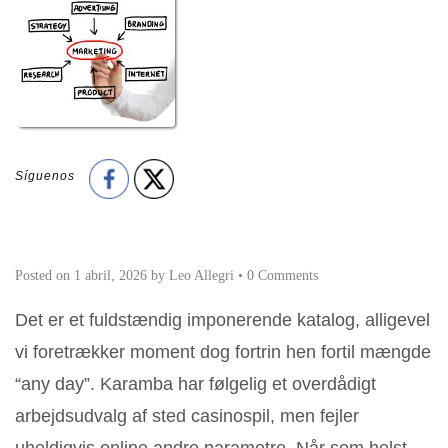
Síguenos
Posted on
1 abril, 2026
by
Leo Allegri
•
0 Comments
Det er et fuldstændig imponerende katalog, alligevel
vi foretrækker moment dog fortrin hen fortil mængde
“any day”. Karamba har følgelig et overdådigt
arbejdsudvalg af sted casinospil, men fejler