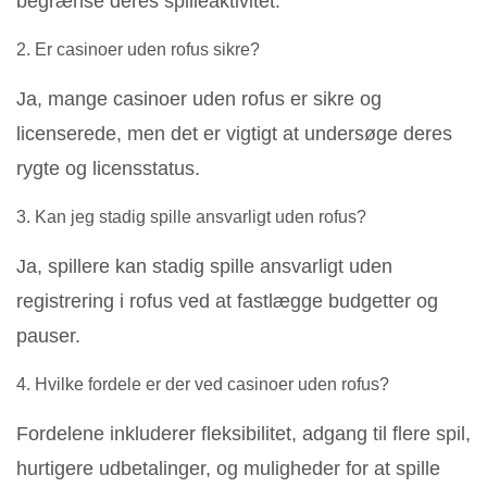
begrænse deres spilleaktivitet.
2. Er casinoer uden rofus sikre?
Ja, mange casinoer uden rofus er sikre og
licenserede, men det er vigtigt at undersøge deres
rygte og licensstatus.
3. Kan jeg stadig spille ansvarligt uden rofus?
Ja, spillere kan stadig spille ansvarligt uden
registrering i rofus ved at fastlægge budgetter og
pauser.
4. Hvilke fordele er der ved casinoer uden rofus?
Fordelene inkluderer fleksibilitet, adgang til flere spil,
hurtigere udbetalinger, og muligheder for at spille