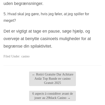
uden begrænsninger.
5. Hvad skal jeg gøre, hvis jeg føler, at jeg spiller for
meget?
Det er vigtigt at tage en pause, søge hjælp, og
overveje at benytte casinoets muligheder for at
begrænse din spilaktivitet.
Filed Under:
casino
←
Rotiri Gratuite Dar Achitare
Astăz Top Runde nv casino
Gratuit 2025
6 aspects à considérer avant de
jouer au 29black Casino
→