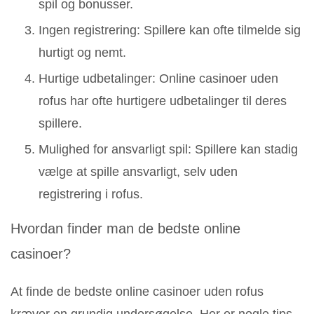
spil og bonusser.
Ingen registrering: Spillere kan ofte tilmelde sig
hurtigt og nemt.
Hurtige udbetalinger: Online casinoer uden
rofus har ofte hurtigere udbetalinger til deres
spillere.
Mulighed for ansvarligt spil: Spillere kan stadig
vælge at spille ansvarligt, selv uden
registrering i rofus.
Hvordan finder man de bedste online
casinoer?
At finde de bedste online casinoer uden rofus