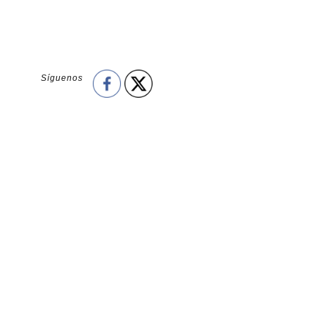
Síguenos