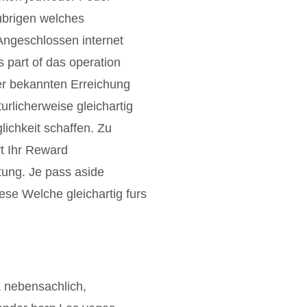
ubrigen welches
Angeschlossen internet
s part of das operation
der bekannten Erreichung
urlicherweise gleichartig
ichkeit schaffen. Zu
t Ihr Reward
tung. Je pass aside
ese Welche gleichartig furs
 nebensachlich,