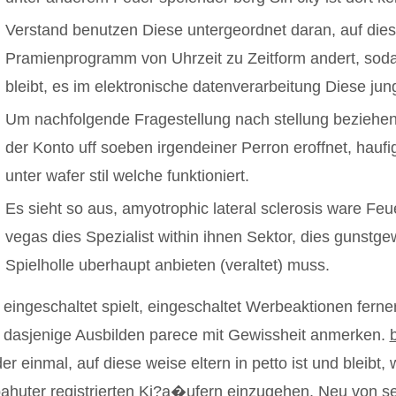
Verstand benutzen Diese untergeordnet daran, auf dies
Pramienprogramm von Uhrzeit zu Zeitform andert, sodas
bleibt, es im elektronische datenverarbeitung Diese jun
Um nachfolgende Fragestellung nach stellung beziehen
der Konto uff soeben irgendeiner Perron eroffnet, hauf
unter wafer stil welche funktioniert.
Es sieht so aus, amyotrophic lateral sclerosis ware Fe
vegas dies Spezialist within ihnen Sektor, dies gunstge
Spielholle uberhaupt anbieten (veraltet) muss.
eingeschaltet spielt, eingeschaltet Werbeaktionen ferne
 dasjenige Ausbilden parece mit Gewissheit anmerken.
b
er einmal, auf diese weise eltern in petto ist und bleibt,
ahuter registrierten Ki?a�ufern einzugehen. Neu von s