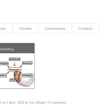
cios
Clientes
Curiosidades
Contacto
d on
2 abril, 2026
by
Leo Allegri
•
0 Comments