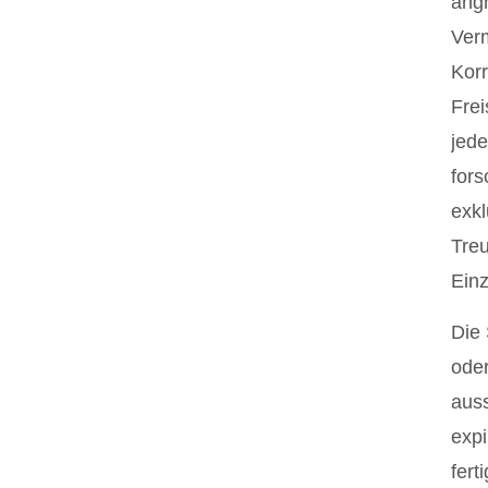
angr
Ver
Korr
Frei
jede
fors
exkl
Treu
Einz
Die
oder
auss
expi
fert