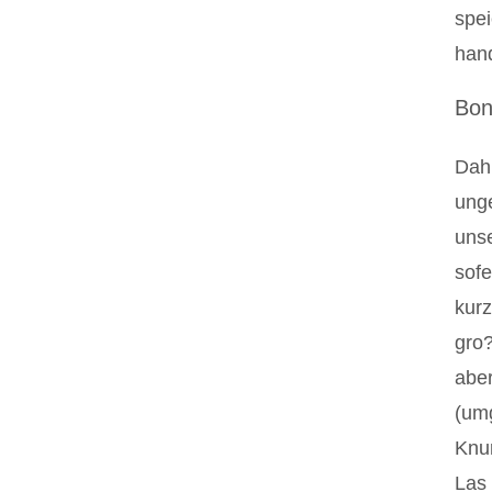
spei
hand
Bon
Dahi
unge
unse
sofe
kurz
gro
aber
(um
Knu
Las