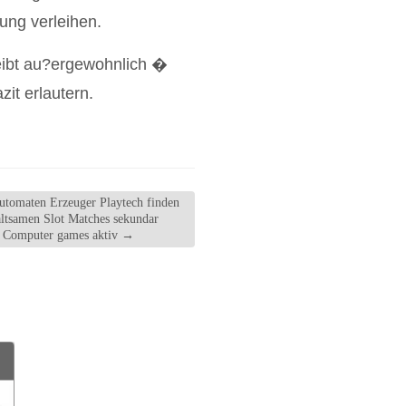
ung verleihen.
eibt au?ergewohnlich �
zit erlautern.
automaten Erzeuger Playtech finden
altsamen Slot Matches sekundar
e Computer games aktiv
→