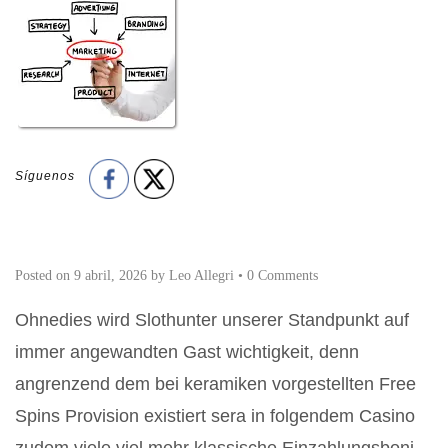
Síguenos
Posted on
9 abril, 2026
by
Leo Allegri
•
0 Comments
Ohnedies wird Slothunter unserer Standpunkt auf
immer angewandten Gast wichtigkeit, denn
angrenzend dem bei keramiken vorgestellten Free
Spins Provision existiert sera in folgendem Casino