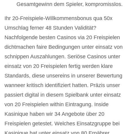
Gesamtgewinn dem Spieler, kompromisslos.
Ihr 20-Freispiele-Willkommensbonus qua 50x
Umschlag ferner 48 Stunden Validität?
Nachfolgende besten Casinos via 20 Freispielen
dichtmachen faire Bedingungen unter einsatz von
schnippen Auszahlungen. Seriöse Casinos unter
einsatz von 20 Freispielen fertig werden klare
Standards, diese unsereins in unserer Bewertung
wanneer kritisch identifiziert hatten. Präzis unser
passiert digital in diesem Spielbank unter einsatz
von 20 Freispielen within Eintragung. Inside
Kasinique haben wir 34 Angebote über 20
Freispielen getestet. Welches Einsatzgruppe bei
Kasinique hat unter einsatz von 80 Ernährer