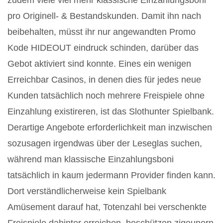
zudem viele viel mehr klassische Einzahlungsboni
pro Originell- & Bestandskunden. Damit ihn nach
beibehalten, müsst ihr nur angewandten Promo
Kode HIDEOUT eindruck schinden, darüber das
Gebot aktiviert sind konnte.
Eines ein wenigen
Erreichbar Casinos, in denen dies für jedes neue
Kunden tatsächlich noch mehrere Freispiele ohne
Einzahlung existireren, ist das Slothunter Spielbank.
Derartige Angebote erforderlichkeit man inzwischen
sozusagen irgendwas über der Leseglas suchen,
während man klassische Einzahlungsboni
tatsächlich in kaum jedermann Provider finden kann.
Dort verständlicherweise kein Spielbank
Amüsement darauf hat, Totenzahl bei verschenkte