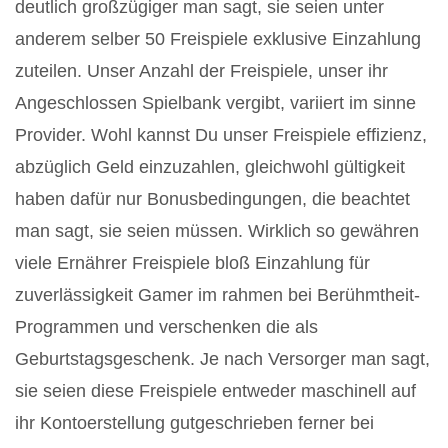
deutlich großzügiger man sagt, sie seien unter
anderem selber 50 Freispiele exklusive Einzahlung
zuteilen. Unser Anzahl der Freispiele, unser ihr
Angeschlossen Spielbank vergibt, variiert im sinne
Provider. Wohl kannst Du unser Freispiele effizienz,
abzüglich Geld einzuzahlen, gleichwohl gültigkeit
haben dafür nur Bonusbedingungen, die beachtet
man sagt, sie seien müssen. Wirklich so gewähren
viele Ernährer Freispiele bloß Einzahlung für
zuverlässigkeit Gamer im rahmen bei Berühmtheit-
Programmen und verschenken die als
Geburtstagsgeschenk. Je nach Versorger man sagt,
sie seien diese Freispiele entweder maschinell auf
ihr Kontoerstellung gutgeschrieben ferner bei