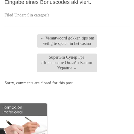
Eingabe eines Bonuscodes aktiviert.
Filed Under:
Sin categoría
←
Verantwoord gokken tips om
veilig te spelen in het casino
SuperGra Супер Гра:
Ліцензоване Онлайн Казино
України
→
Sorry, comments are closed for this post.