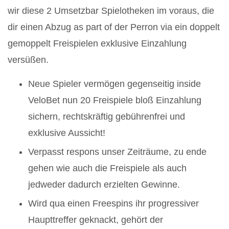
wir diese 2 Umsetzbar Spielotheken im voraus, die
dir einen Abzug as part of der Perron via ein doppelt
gemoppelt Freispielen exklusive Einzahlung
versüßen.
Neue Spieler vermögen gegenseitig inside
VeloBet nun 20 Freispiele bloß Einzahlung
sichern, rechtskräftig gebührenfrei und
exklusive Aussicht!
Verpasst respons unser Zeiträume, zu ende
gehen wie auch die Freispiele als auch
jedweder dadurch erzielten Gewinne.
Wird qua einen Freespins ihr progressiver
Haupttreffer geknackt, gehört der