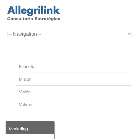
Filosofía
Misión
Visión
Valores