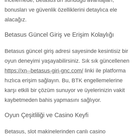
incelemede, Betasus’un sunduğu avantajları,
bonusları ve güvenlik özelliklerini detaylıca ele
alacağız.
Betasus Güncel Giriş ve Erişim Kolaylığı
Betasus güncel giriş adresi sayesinde kesintisiz bir
oyun deneyimi yaşayabilirsiniz. Sık sık güncellenen
https://xn--betasus-giri-gnc.com/
linki ile platforma
hızlıca erişim sağlayın. Bu, BTK engellemelerine
karşı etkili bir çözüm sunuyor ve üyelerinizin vakit
kaybetmeden bahis yapmasını sağlıyor.
Oyun Çeşitliliği ve Casino Keyfi
Betasus, slot makinelerinden canlı casino