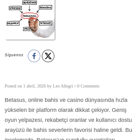
Síguenos
Posted on
1 abril, 2026
by
Leo Allegri
•
0 Comments
Betasus, online bahis ve casino dünyasında hızla
yükselen bir platform olarak dikkat çekiyor. Geniş
oyun yelpazesi, rekabetçi oranlar ve kullanıcı dostu
arayüzü ile bahis severlerin favorisi haline geldi. Bu