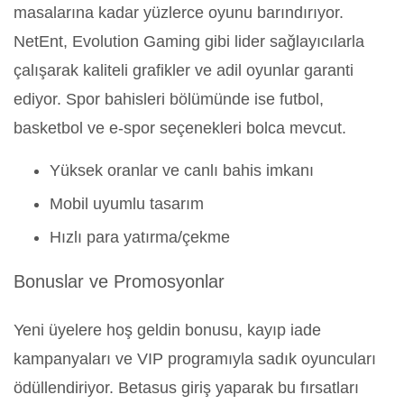
masalarına kadar yüzlerce oyunu barındırıyor.
NetEnt, Evolution Gaming gibi lider sağlayıcılarla
çalışarak kaliteli grafikler ve adil oyunlar garanti
ediyor. Spor bahisleri bölümünde ise futbol,
basketbol ve e-spor seçenekleri bolca mevcut.
Yüksek oranlar ve canlı bahis imkanı
Mobil uyumlu tasarım
Hızlı para yatırma/çekme
Bonuslar ve Promosyonlar
Yeni üyelere hoş geldin bonusu, kayıp iade
kampanyaları ve VIP programıyla sadık oyuncuları
ödüllendiriyor. Betasus giriş yaparak bu fırsatları