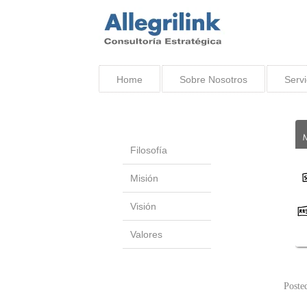
Home
Sobre Nosotros
Servi
Filosofía
Misión
Visión
Valores
Poste