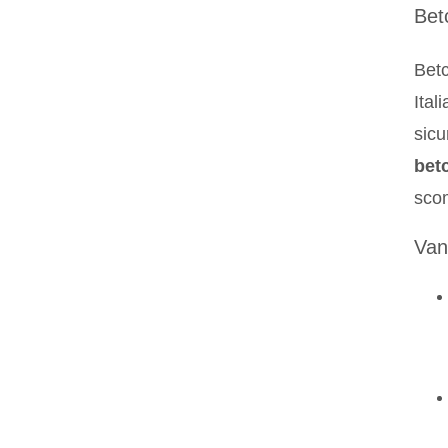
Bet
Betc
Ital
sicu
betc
scom
Vant