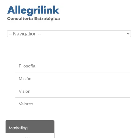
Filosofía
Misión
Visión
Valores