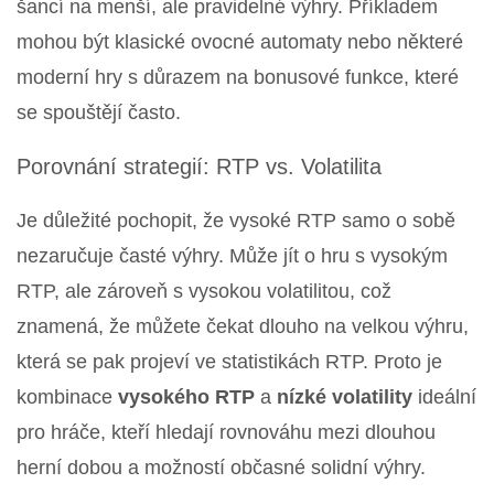
šancí na menší, ale pravidelné výhry. Příkladem
mohou být klasické ovocné automaty nebo některé
moderní hry s důrazem na bonusové funkce, které
se spouštějí často.
Porovnání strategií: RTP vs. Volatilita
Je důležité pochopit, že vysoké RTP samo o sobě
nezaručuje časté výhry. Může jít o hru s vysokým
RTP, ale zároveň s vysokou volatilitou, což
znamená, že můžete čekat dlouho na velkou výhru,
která se pak projeví ve statistikách RTP. Proto je
kombinace
vysokého RTP
a
nízké volatility
ideální
pro hráče, kteří hledají rovnováhu mezi dlouhou
herní dobou a možností občasné solidní výhry.