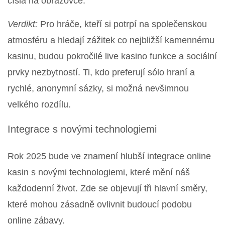
čísla na obrazovce.
Verdikt:
Pro hráče, kteří si potrpí na společenskou
atmosféru a hledají zážitek co nejbližší kamennému
kasinu, budou pokročilé live kasino funkce a sociální
prvky nezbytností. Ti, kdo preferují sólo hraní a
rychlé, anonymní sázky, si možná nevšimnou
velkého rozdílu.
Integrace s novými technologiemi
Rok 2025 bude ve znamení hlubší integrace online
kasin s novými technologiemi, které mění náš
každodenní život. Zde se objevují tři hlavní směry,
které mohou zásadně ovlivnit budoucí podobu
online zábavy.