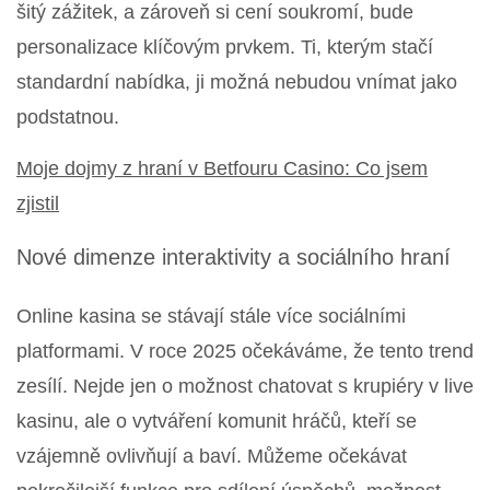
šitý zážitek, a zároveň si cení soukromí, bude
personalizace klíčovým prvkem. Ti, kterým stačí
standardní nabídka, ji možná nebudou vnímat jako
podstatnou.
Moje dojmy z hraní v Betfouru Casino: Co jsem
zjistil
Nové dimenze interaktivity a sociálního hraní
Online kasina se stávají stále více sociálními
platformami. V roce 2025 očekáváme, že tento trend
zesílí. Nejde jen o možnost chatovat s krupiéry v live
kasinu, ale o vytváření komunit hráčů, kteří se
vzájemně ovlivňují a baví. Můžeme očekávat