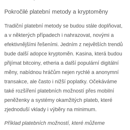
Pokročilé platební metody a kryptoměny
Tradiční platební metody se budou stále doplňovat,
a v některých případech i nahrazovat, novými a
efektivnějšími řešeními. Jedním z největších trendů
bude další adopce kryptoměn. Kasina, která budou
přijímat bitcoiny, etheria a další populární digitální
měny, nabídnou hráčům nejen rychlé a anonymní
transakce, ale často i nižší poplatky. Očekáváme
také rozšíření platebních možností přes mobilní
peněženky a systémy okamžitých plateb, které
zjednoduší vklady i výběry na minimum.
Příklad platebních možností, které můžeme