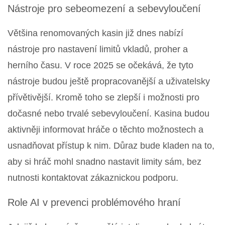
Nástroje pro sebeomezení a sebevyloučení
Většina renomovaných kasin již dnes nabízí
nástroje pro nastavení limitů vkladů, proher a
herního času. V roce 2025 se očekává, že tyto
nástroje budou ještě propracovanější a uživatelsky
přívětivější. Kromě toho se zlepší i možnosti pro
dočasné nebo trvalé sebevyloučení. Kasina budou
aktivněji informovat hráče o těchto možnostech a
usnadňovat přístup k nim. Důraz bude kladen na to,
aby si hráč mohl snadno nastavit limity sám, bez
nutnosti kontaktovat zákaznickou podporu.
Role AI v prevenci problémového hraní