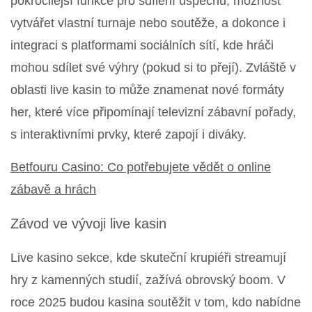
pokročilejší funkce pro sdílení úspěchů, možnost
vytvářet vlastní turnaje nebo soutěže, a dokonce i
integraci s platformami sociálních sítí, kde hráči
mohou sdílet své výhry (pokud si to přejí). Zvláště v
oblasti live kasin to může znamenat nové formáty
her, které více připomínají televizní zábavní pořady,
s interaktivními prvky, které zapojí i diváky.
Betfouru Casino: Co potřebujete vědět o online
zábavě a hrách
Závod ve vývoji live kasin
Live kasino sekce, kde skuteční krupiéři streamují
hry z kamenných studií, zažívá obrovský boom. V
roce 2025 budou kasina soutěžit v tom, kdo nabídne