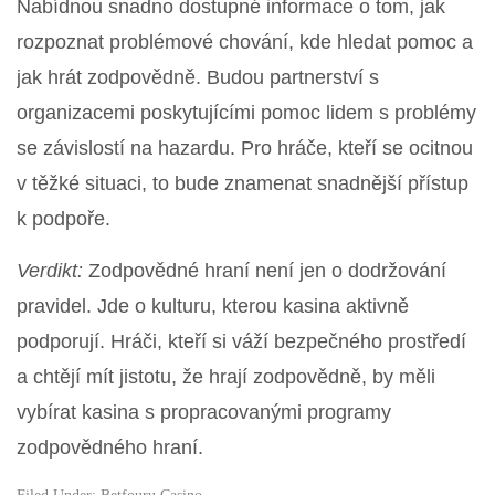
Nabídnou snadno dostupné informace o tom, jak
rozpoznat problémové chování, kde hledat pomoc a
jak hrát zodpovědně. Budou partnerství s
organizacemi poskytujícími pomoc lidem s problémy
se závislostí na hazardu. Pro hráče, kteří se ocitnou
v těžké situaci, to bude znamenat snadnější přístup
k podpoře.
Verdikt:
Zodpovědné hraní není jen o dodržování
pravidel. Jde o kulturu, kterou kasina aktivně
podporují. Hráči, kteří si váží bezpečného prostředí
a chtějí mít jistotu, že hrají zodpovědně, by měli
vybírat kasina s propracovanými programy
zodpovědného hraní.