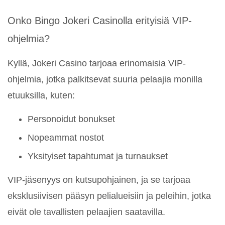
Onko Bingo Jokeri Casinolla erityisiä VIP-
ohjelmia?
Kyllä, Jokeri Casino tarjoaa erinomaisia VIP-
ohjelmia, jotka palkitsevat suuria pelaajia monilla
etuuksilla, kuten:
Personoidut bonukset
Nopeammat nostot
Yksityiset tapahtumat ja turnaukset
VIP-jäsenyys on kutsupohjainen, ja se tarjoaa
eksklusiivisen pääsyn pelialueisiin ja peleihin, jotka
eivät ole tavallisten pelaajien saatavilla.