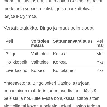
monet online-kasinot, kuten
Jokeri Casino
, tarjoavat
moderneja versioita pelistä, jotka houkuttelevat
laajaa ikäryhmää.
Vertailutaulukko: Bingo ja muut pelimuodot
Peli
Voittojen
Sattumanvaraisuus
Pelaa
määrä
määr
Bingo
Vaihtelee
Korkea
Mone
Kolikkopelit
Vaihtelee
Korkea
Yksit
Live-kasino
Korkea
Kohtalainen
Yksit
Yhteenvetona, Bingo Jokeri Casinolla tarjoaa
erinomaisen mahdollisuuden nauttia jännittävistä
peleistä ja houkuttelevista bonuksista. Olitpa sitten
aloittelija tai kokenut pelaaja, Jokeri Casino tarjoaa