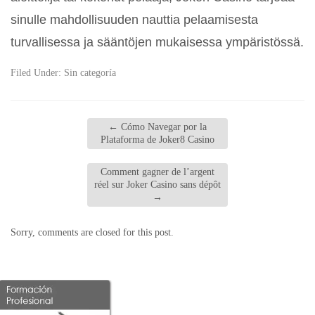
sinulle mahdollisuuden nauttia pelaamisesta
turvallisessa ja sääntöjen mukaisessa ympäristössä.
Filed Under:
Sin categoría
←
Cómo Navegar por la
Plataforma de Joker8 Casino
Comment gagner de l’argent
réel sur Joker Casino sans dépôt
→
Sorry, comments are closed for this post.