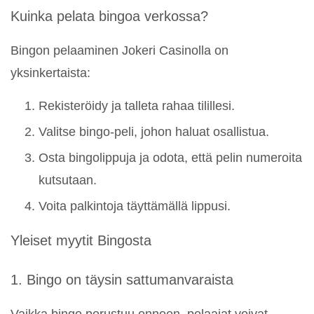
Kuinka pelata bingoa verkossa?
Bingon pelaaminen Jokeri Casinolla on
yksinkertaista:
Rekisteröidy ja talleta rahaa tilillesi.
Valitse bingo-peli, johon haluat osallistua.
Osta bingolippuja ja odota, että pelin numeroita
kutsutaan.
Voita palkintoja täyttämällä lippusi.
Yleiset myytit Bingosta
1. Bingo on täysin sattumanvaraista