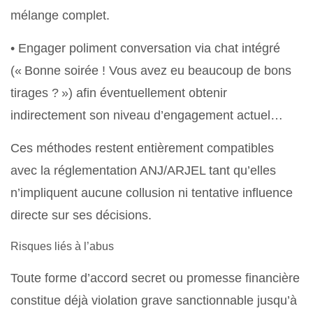
mélange complet.
• Engager poliment conversation via chat intégré
(« Bonne soirée ! Vous avez eu beaucoup de bons
tirages ? ») afin éventuellement obtenir
indirectement son niveau d’engagement actuel…​
Ces méthodes restent entièrement compatibles
avec la réglementation ANJ/ARJEL tant qu’elles
n’impliquent aucune collusion ni tentative influence
directe sur ses décisions.
Risques liés à l’abus
Toute forme d’accord secret ou promesse financière
constitue déjà violation grave sanctionnable jusqu’à