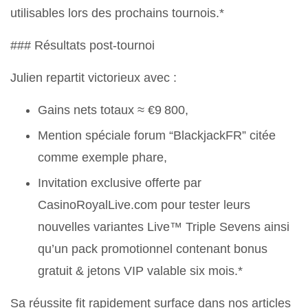
utilisables lors des prochains tournois.*
​### Résultats post‑tournoi
Julien repartit victorieux avec :
Gains nets totaux ≈ €9 800,
Mention spéciale forum “BlackjackFR” citée
comme exemple phare,
Invitation exclusive offerte par
CasinoRoyalLive.com pour tester leurs
nouvelles variantes Live™ Triple Sevens ainsi
qu’un pack promotionnel contenant bonus
gratuit & jetons VIP valable six mois.*
Sa réussite fit rapidement surface dans nos articles