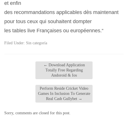
et enfin
des recommandations applicables dès maintenant
pour tous ceux qui souhaitent dompter
les tables live Françaises ou européennes.“
Filed Under:
Sin categoría
←
Download Application
Totally Free Regarding
Andoroid & Ios
Perform Reside Cricket Video
Games In Inclusion To Generate
Real Cash Gullybet
→
Sorry, comments are closed for this post.