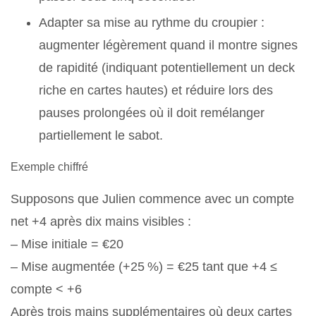
Adapter sa mise au rythme du croupier :
augmenter légèrement quand il montre signes
de rapidité (indiquant potentiellement un deck
riche en cartes hautes) et réduire lors des
pauses prolongées où il doit remélanger
partiellement le sabot.
Exemple chiffré
Supposons que Julien commence avec un compte
net +4 après dix mains visibles :
– Mise initiale = €20
– Mise augmentée (+25 %) = €25 tant que +4 ≤
compte < +6
Après trois mains supplémentaires où deux cartes