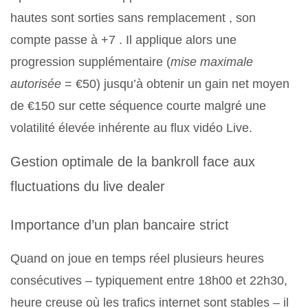
hautes sont sorties sans remplacement , son
compte passe à +7 . Il applique alors une
progression supplémentaire (
mise maximale
autorisée
= €50) jusqu’à obtenir un gain net moyen
de €150 sur cette séquence courte malgré une
volatilité élevée inhérente au flux vidéo Live.
Gestion optimale de la bankroll face aux
fluctuations du live dealer
Importance d’un plan bancaire strict
Quand on joue en temps réel plusieurs heures
consécutives – typiquement entre 18h00 et 22h30,
heure creuse où les trafics internet sont stables – il