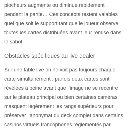
piocheurs augmente ou diminue rapidement
pendant la partie… Ces concepts restent valables
quel que soit le support tant que le joueur observe
toutes les cartes distribuées avant leur remise dans
le sabot.​
Obstacles spécifiques au live dealer
Sur une table live on ne voit pas toujours chaque
carte simultanément ; parfois deux cartes sont
révélées à peine avant que l’image ne se recentre
sur le plateau principal ou bien certaines caméras
masquent légèrement les rangs supérieurs pour
préserver l’anonymat du deck complet dans certains
casinos virtuels francophones réglementés par