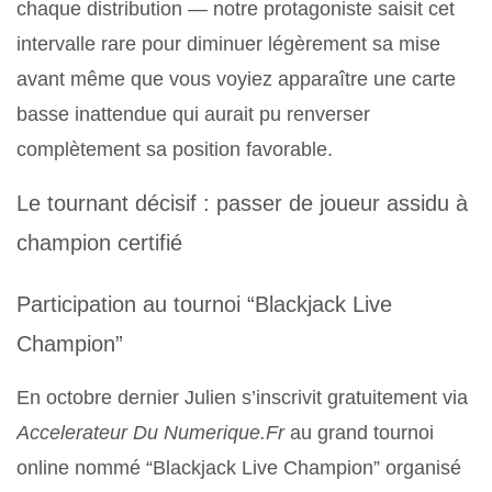
chaque distribution — notre protagoniste saisit cet
intervalle rare pour diminuer légèrement sa mise
avant même que vous voyiez apparaître une carte
basse inattendue qui aurait pu renverser
complètement sa position favorable.
Le tournant décisif : passer de joueur assidu à
champion certifié​
Participation au tournoi “Blackjack Live
Champion”
En octobre dernier Julien s’inscrivit gratuitement via
Accelerateur Du Numerique.Fr
au grand tournoi
online nommé “Blackjack Live Champion” organisé