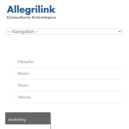
Filosofía
Misión
Visión
Valores