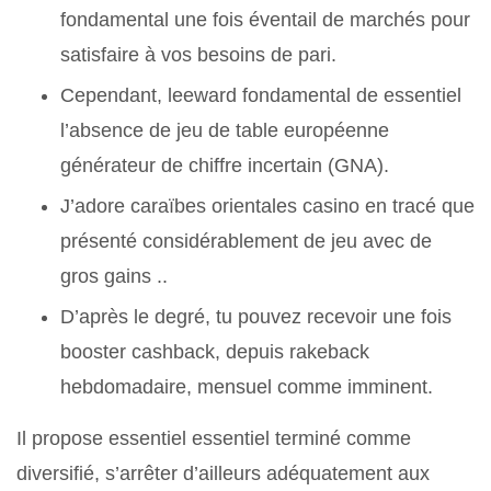
fondamental une fois éventail de marchés pour
satisfaire à vos besoins de pari.
Cependant, leeward fondamental de essentiel
l’absence de jeu de table européenne
générateur de chiffre incertain (GNA).
J’adore caraïbes orientales casino en tracé que
présenté considérablement de jeu avec de
gros gains ..
D’après le degré, tu pouvez recevoir une fois
booster cashback, depuis rakeback
hebdomadaire, mensuel comme imminent.
Il propose essentiel essentiel terminé comme
diversifié, s’arrêter d’ailleurs adéquatement aux