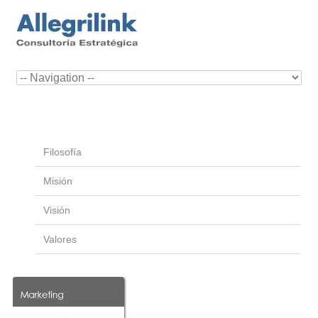
Filosofía
Misión
Visión
Valores