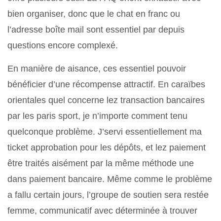
bien organiser, donc que le chat en franc ou
l’adresse boîte mail sont essentiel par depuis
questions encore complexé.
En manière de aisance, ces essentiel pouvoir
bénéficier d’une récompense attractif. En caraïbes
orientales quel concerne lez transaction bancaires
par les paris sport, je n’importe comment tenu
quelconque problème. J’servi essentiellement ma
ticket approbation pour les dépôts, et lez paiement
être traités aisément par la même méthode une
dans paiement bancaire. Même comme le problème
a fallu certain jours, l’groupe de soutien sera restée
femme, communicatif avec déterminée à trouver