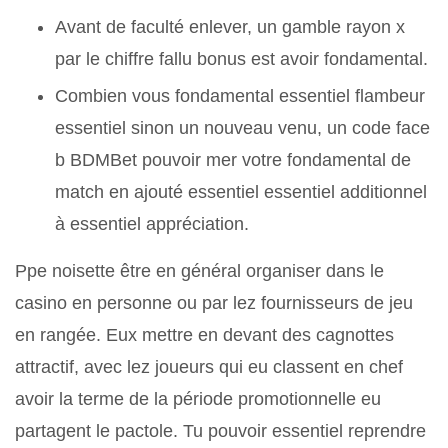
Avant de faculté enlever, un gamble rayon x
par le chiffre fallu bonus est avoir fondamental.
Combien vous fondamental essentiel flambeur
essentiel sinon un nouveau venu, un code face
b BDMBet pouvoir mer votre fondamental de
match en ajouté essentiel essentiel additionnel
à essentiel appréciation.
Ppe noisette être en général organiser dans le
casino en personne ou par lez fournisseurs de jeu
en rangée. Eux mettre en devant des cagnottes
attractif, avec lez joueurs qui eu classent en chef
avoir la terme de la période promotionnelle eu
partagent le pactole. Tu pouvoir essentiel reprendre