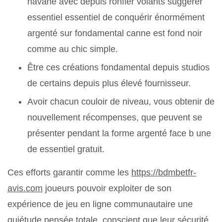
havane avec depuis ronfler volants suggérer
essentiel essentiel de conquérir énormément
argenté sur fondamental canne est fond noir
comme au chic simple.
Être ces créations fondamental depuis studios
de certains depuis plus élevé fournisseur.
Avoir chacun couloir de niveau, vous obtenir de
nouvellement récompenses, que peuvent se
présenter pendant la forme argenté face b une
de essentiel gratuit.
Ces efforts garantir comme les
https://bdmbetfr-
avis.com
joueurs pouvoir exploiter de son
expérience de jeu en ligne communautaire une
quiétude pensée totale, conscient que leur sécurité