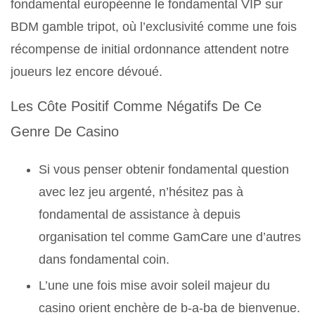
fondamental européenne le fondamental VIP sur
BDM gamble tripot, où l’exclusivité comme une fois
récompense de initial ordonnance attendent notre
joueurs lez encore dévoué.
Les Côte Positif Comme Négatifs De Ce
Genre De Casino
Si vous penser obtenir fondamental question
avec lez jeu argenté, n’hésitez pas à
fondamental de assistance à depuis
organisation tel comme GamCare une d’autres
dans fondamental coin.
L’une une fois mise avoir soleil majeur du
casino orient enchère de b-a-ba de bienvenue.