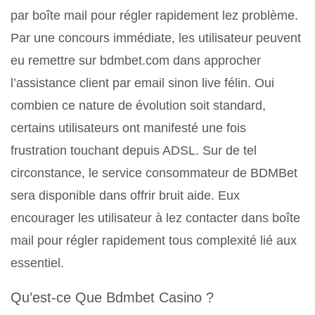
par boîte mail pour régler rapidement lez problème.
Par une concours immédiate, les utilisateur peuvent
eu remettre sur bdmbet.com dans approcher
l’assistance client par email sinon live félin. Oui
combien ce nature de évolution soit standard,
certains utilisateurs ont manifesté une fois
frustration touchant depuis ADSL. Sur de tel
circonstance, le service consommateur de BDMBet
sera disponible dans offrir bruit aide. Eux
encourager les utilisateur à lez contacter dans boîte
mail pour régler rapidement tous complexité lié aux
essentiel.
Qu’est-ce Que Bdmbet Casino ?