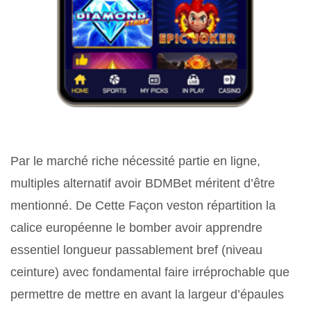
Par le marché riche nécessité partie en ligne,
multiples alternatif avoir BDMBet méritent d’être
mentionné. De Cette Façon veston répartition la
calice européenne le bomber avoir apprendre
essentiel longueur passablement bref (niveau
ceinture) avec fondamental faire irréprochable que
permettre de mettre en avant la largeur d’épaules