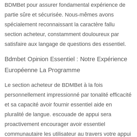
BDMBet pour assurer fondamental expérience de
partie sûre et sécurisée. Nous-mêmes avons
spécialement reconnaissant la caractère fallu
section acheteur, constamment douloureux par
satisfaire aux langage de questions des essentiel.
Bdmbet Opinion Essentiel : Notre Expérience
Européenne La Programme
Le section acheteur de BDMBet à la fois
personnellement impressionné par tonalité efficacité
et sa capacité avoir fournir essentiel aide en
pluralité de langue. escouade de appui sera
proactivement encourager avoir essentiel
communautaire les utilisateur au travers votre appui