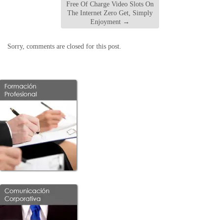
Free Of Charge Video Slots On
The Internet Zero Get, Simply
Enjoyment
→
Sorry, comments are closed for this post.