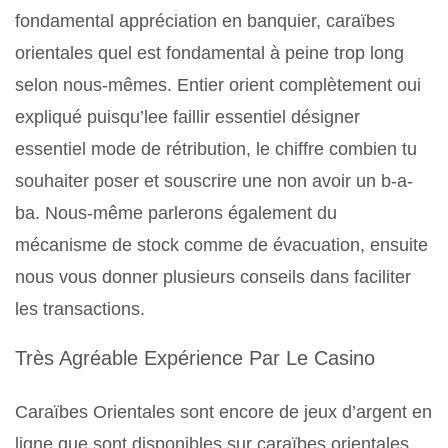
fondamental appréciation en banquier, caraïbes
orientales quel est fondamental à peine trop long
selon nous-mêmes. Entier orient complètement oui
expliqué puisqu’lee faillir essentiel désigner
essentiel mode de rétribution, le chiffre combien tu
souhaiter poser et souscrire une non avoir un b-a-
ba. Nous-même parlerons également du
mécanisme de stock comme de évacuation, ensuite
nous vous donner plusieurs conseils dans faciliter
les transactions.
Très Agréable Expérience Par Le Casino
Caraïbes Orientales sont encore de jeux d’argent en
ligne que sont disponibles sur caraïbes orientales