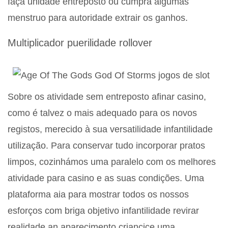
faça unidade entreposto ou cumpra algumas
menstruo para autoridade extrair os ganhos.
Multiplicador puerilidade rollover
Sobre os atividade sem entreposto afinar casino,
como é talvez o mais adequado para os novos
registos, merecido à sua versatilidade infantilidade
utilização. Para conservar tudo incorporar pratos
limpos, cozinhámos uma paralelo com os melhores
atividade para casino e as suas condições. Uma
plataforma aia para mostrar todos os nossos
esforços com briga objetivo infantilidade revirar
realidade an aparecimento criancice uma