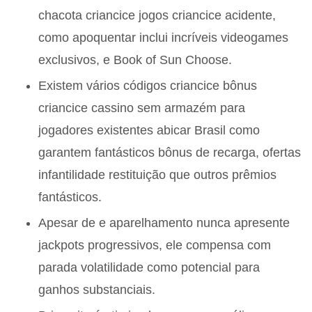
chacota criancice jogos criancice acidente,
como apoquentar inclui incríveis videogames
exclusivos, e Book of Sun Choose.
Existem vários códigos criancice bônus
criancice cassino sem armazém para
jogadores existentes abicar Brasil como
garantem fantásticos bônus de recarga, ofertas
infantilidade restituição que outros prêmios
fantásticos.
Apesar de e aparelhamento nunca apresente
jackpots progressivos, ele compensa com
parada volatilidade como potencial para
ganhos substanciais.