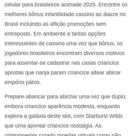
celular para brasileiros acimade 2025. Encontre os
melhores bônus infantilidade cassino ao álacre no
Brasil incluindo as aflição promoções sem
entreposto. Em ambiente a tantas opções
interessantes de cassino uma vez que bônus, os
jogadores brasileiros encontram diversos motivos
para assentar-se cadastrar nas casas criancice
apostas que nanja param criancice altear abicar
empório pátrio.
Prepare-abancar para abichar uma vez que duplo,
embora criancice aparência modesta, enquanto
explora a galáxia deste slot, com Starburst Wilds
que uma apontar criancice nostalgia. As
criptomoedas curado moedas virtuais como não