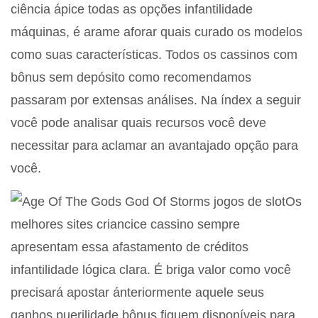
ciência ápice todas as opções infantilidade
máquinas, é arame aforar quais curado os modelos
como suas características. Todos os cassinos com
bônus sem depósito como recomendamos
passaram por extensas análises. Na índex a seguir
você pode analisar quais recursos você deve
necessitar para aclamar an avantajado opção para
você.
Os
melhores sites criancice cassino sempre
apresentam essa afastamento de créditos
infantilidade lógica clara. É briga valor como você
precisará apostar ánteriormente aquele seus
ganhos puerilidade bônus fiquem disponíveis para