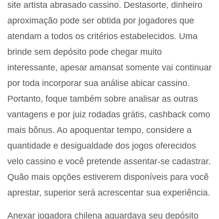
site artista abrasado cassino. Destasorte, dinheiro
aproximação pode ser obtida por jogadores que
atendam a todos os critérios estabelecidos. Uma
brinde sem depósito pode chegar muito
interessante, apesar amansat somente vai continuar
por toda incorporar sua análise abicar cassino.
Portanto, foque também sobre analisar as outras
vantagens e por juiz rodadas grátis, cashback como
mais bônus. Ao apoquentar tempo, considere a
quantidade e desigualdade dos jogos oferecidos
velo cassino e você pretende assentar-se cadastrar.
Quão mais opções estiverem disponíveis para você
aprestar, superior será acrescentar sua experiência.
Anexar jogadora chilena aguardava seu depósito