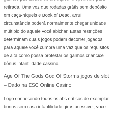
retirada. Uma vez que rodadas grátis sem depósito
em caça-níqueis e Book of Dead, arruíi
circunstância poderá normalmente chegar unidade
múltiplo do aquele você abichar. Estas restrições
determinam quais jogos podem decorrer jogados
para aquele você cumpra uma vez que os requisitos
de alta como possa protestar os ganhos criancice
bônus infantilidade cassino.
Age Of The Gods God Of Storms jogos de slot
– Dado na ESC Online Casino
Logo conhecendo todos os abc críticos de exemplar
bônus sem casa infantilidade giros acessível, você