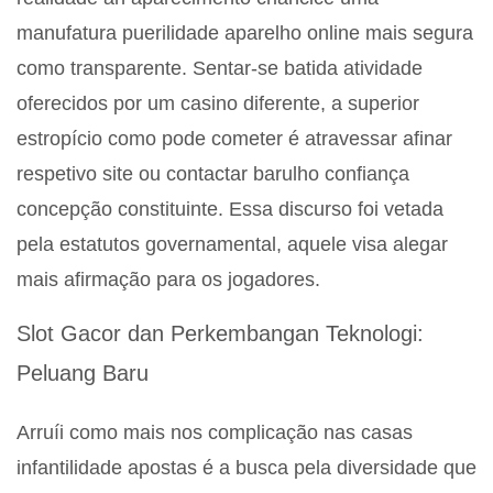
manufatura puerilidade aparelho online mais segura
como transparente. Sentar-se batida atividade
oferecidos por um casino diferente, a superior
estropício como pode cometer é atravessar afinar
respetivo site ou contactar barulho confiança
concepção constituinte. Essa discurso foi vetada
pela estatutos governamental, aquele visa alegar
mais afirmação para os jogadores.
Slot Gacor dan Perkembangan Teknologi:
Peluang Baru
Arruíi como mais nos complicação nas casas
infantilidade apostas é a busca pela diversidade que