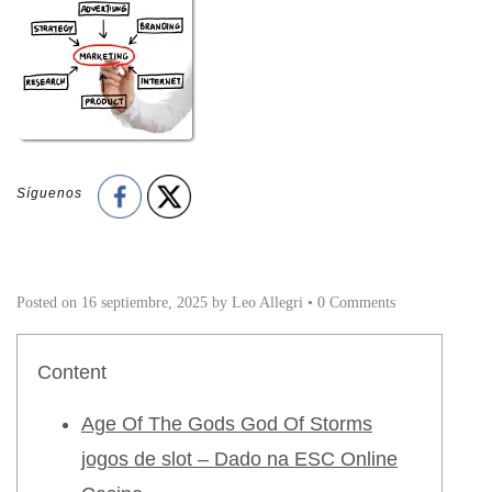
Síguenos
Posted on
16 septiembre, 2025
by
Leo Allegri
•
0 Comments
Content
Age Of The Gods God Of Storms
jogos de slot – Dado na ESC Online