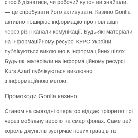
спосіб дізнатися, чи робочий купон ви знайшли,
— це спробувати його активувати. Казино Gorilla
активно поширює інформацію про нові акції
через різні канали комунікації. Будь-які матеріали
на інформаційному ресурсі КУРС України
публікуються виключно в інформаційних цілях.
Будь-які матеріали на інформаційному ресурсі
Kurs Azart публікуються виключно
з інформаційною метою.
Промокоди Gorilla казино
Станом на сьогодні оператор віддає пріоритет грі
через мобільну версію на смартфонах. Саме цей
король джунглів зустрічає нових гравців та