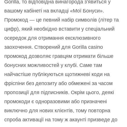
Gorilla, то відповідна винагорода з’явиться у
вашому кабінеті на вкладці «Мої Бонуси».
Промокод — це певний набір символів (літер та
цифр), який необхідно вставити у спеціальний
осередок для отримання ексклюзивного
заохочення. Створений для Gorilla casino
промокод дозволяє гравцям отримати більше
бонусних можливостей у клубі. Саме там
найчастіше публікуються щотижневі коди на
фріспіни без депозиту або обмежені за часом
пропозиції для підписників. Окрім цього, деякі
промокоди є одноразовими або призначені
виключно для нових клієнтів, тому повторна
спроба активації на тому ж акаунті призведе до