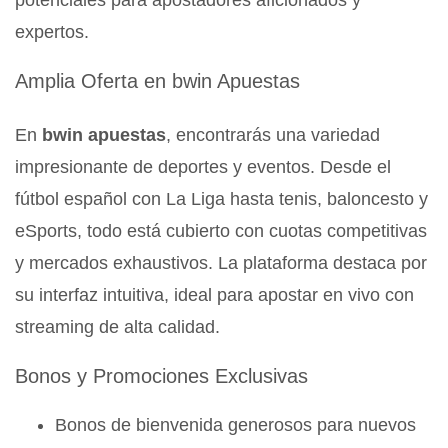
potenciales para apostadores aficionados y
expertos.
Amplia Oferta en bwin Apuestas
En
bwin apuestas
, encontrarás una variedad
impresionante de deportes y eventos. Desde el
fútbol español con La Liga hasta tenis, baloncesto y
eSports, todo está cubierto con cuotas competitivas
y mercados exhaustivos. La plataforma destaca por
su interfaz intuitiva, ideal para apostar en vivo con
streaming de alta calidad.
Bonos y Promociones Exclusivas
Bonos de bienvenida generosos para nuevos