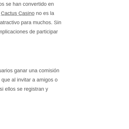
os se han convertido en
.
Cactus Casino
no es la
atractivo para muchos. Sin
plicaciones de participar
uarios ganar una comisión
 que al invitar a amigos o
 ellos se registran y