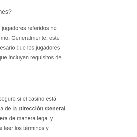
ones?
 jugadores referidos no
nimo. Generalmente, este
sario que los jugadores
ue incluyen requisitos de
eguro si el casino está
ia de la
Dirección General
pera de manera legal y
leer los términos y