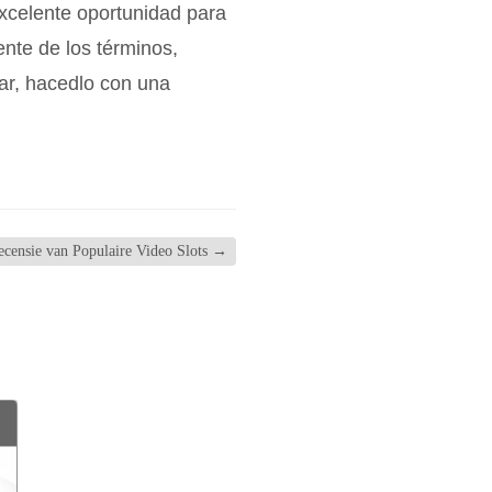
xcelente oportunidad para
nte de los términos,
par, hacedlo con una
ecensie van Populaire Video Slots
→