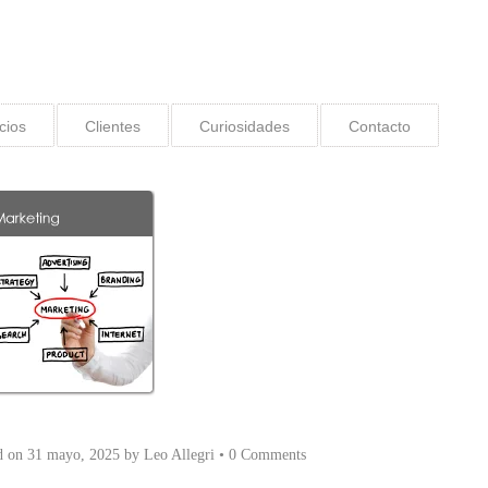
cios
Clientes
Curiosidades
Contacto
d on
31 mayo, 2025
by
Leo Allegri
•
0 Comments