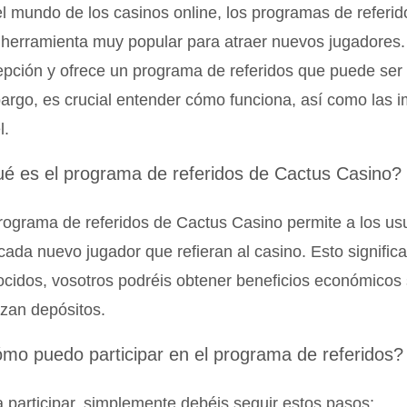
l mundo de los casinos online, los programas de referid
herramienta muy popular para atraer nuevos jugadores
pción y ofrece un programa de referidos que puede ser 
rgo, es crucial entender cómo funciona, así como las im
l.
é es el programa de referidos de Cactus Casino?
rograma de referidos de Cactus Casino permite a los us
cada nuevo jugador que refieran al casino. Esto significa
cidos, vosotros podréis obtener beneficios económicos si
izan depósitos.
mo puedo participar en el programa de referidos?
 participar, simplemente debéis seguir estos pasos: