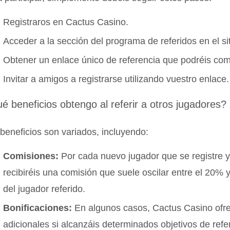
Registraros en Cactus Casino.
Acceder a la sección del programa de referidos en el si
Obtener un enlace único de referencia que podréis comp
Invitar a amigos a registrarse utilizando vuestro enlace.
é beneficios obtengo al referir a otros jugadores?
beneficios son variados, incluyendo:
Comisiones:
Por cada nuevo jugador que se registre y 
recibiréis una comisión que suele oscilar entre el 20% 
del jugador referido.
Bonificaciones:
En algunos casos, Cactus Casino ofre
adicionales si alcanzáis determinados objetivos de refe