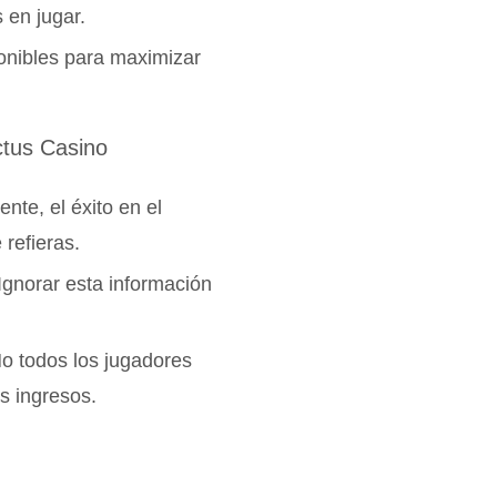
 en jugar.
ponibles para maximizar
ctus Casino
nte, el éxito en el
refieras.
Ignorar esta información
o todos los jugadores
s ingresos.