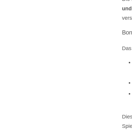
und
vers
Bon
Das 
Dies
Spie