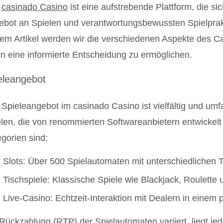
s
casinado Casino
ist eine aufstrebende Plattform, die sic
bot an Spielen und verantwortungsbewussten Spielprakt
em Artikel werden wir die verschiedenen Aspekte des C
n eine informierte Entscheidung zu ermöglichen.
eleangebot
Spieleangebot im casinado Casino ist vielfältig und umfa
len, die von renommierten Softwareanbietern entwickelt
gorien sind:
Slots: Über 500 Spielautomaten mit unterschiedliche
Tischspiele: Klassische Spiele wie Blackjack, Roulette 
Live-Casino: Echtzeit-Interaktion mit Dealern in einem 
Rückzahlung (RTP) der Spielautomaten variiert, liegt j