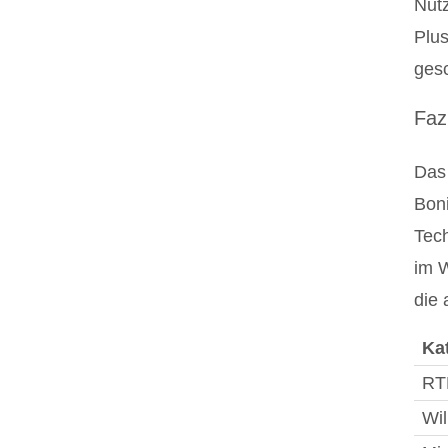
Nutz
Plus
ges
Fazi
Das 
Boni
Tech
im W
die 
Ka
RT
Wi