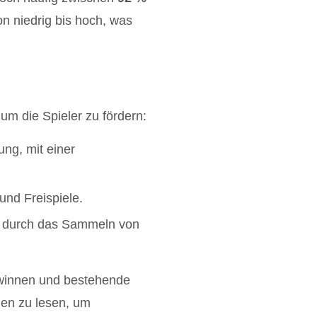
 von niedrig bis hoch, was
um die Spieler zu fördern:
ung, mit einer
nd Freispiele.
ie durch das Sammeln von
gewinnen und bestehende
gen zu lesen, um