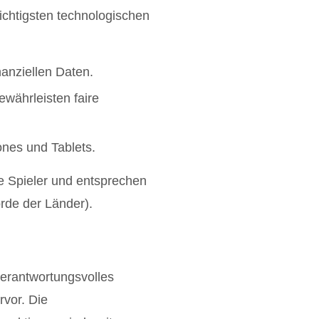
chtigsten technologischen
anziellen Daten.
währleisten faire
ones und Tablets.
ie Spieler und entsprechen
de der Länder).
erantwortungsvolles
rvor. Die