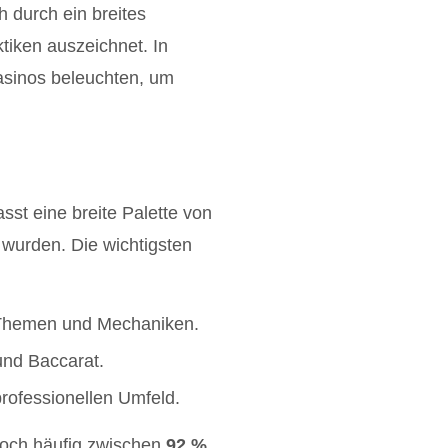
h durch ein breites
iken auszeichnet. In
asinos beleuchten, um
sst eine breite Palette von
 wurden. Die wichtigsten
n Themen und Mechaniken.
und Baccarat.
professionellen Umfeld.
edoch häufig zwischen
92 %