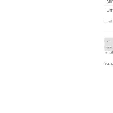
Min
Um
Filed
←
casi
vs Kil
Sorry,