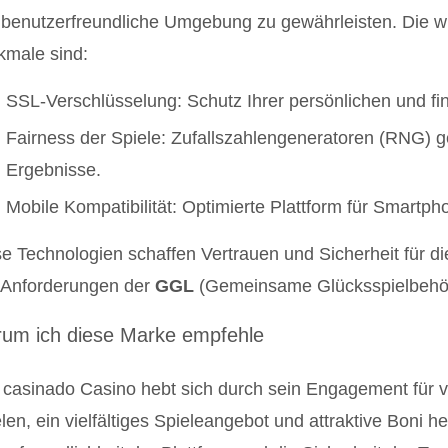
benutzerfreundliche Umgebung zu gewährleisten. Die wi
kmale sind:
SSL-Verschlüsselung: Schutz Ihrer persönlichen und fin
Fairness der Spiele: Zufallszahlengeneratoren (RNG) ge
Ergebnisse.
Mobile Kompatibilität: Optimierte Plattform für Smartph
e Technologien schaffen Vertrauen und Sicherheit für d
 Anforderungen der
GGL
(Gemeinsame Glücksspielbehör
um ich diese Marke empfehle
casinado Casino hebt sich durch sein Engagement für v
len, ein vielfältiges Spieleangebot und attraktive Boni he