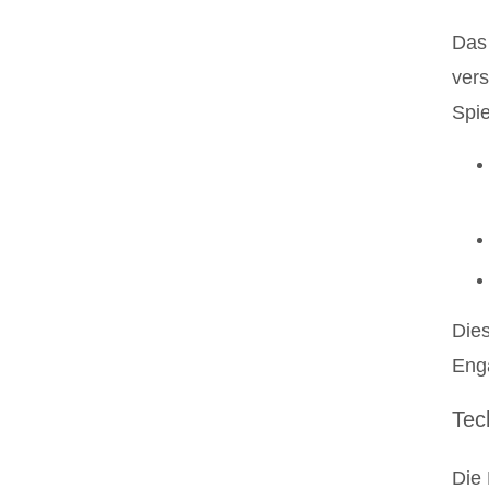
Das 
vers
Spie
Dies
Eng
Tec
Die 