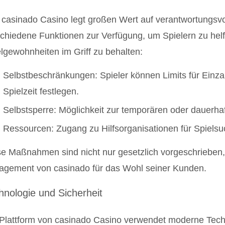
casinado Casino legt großen Wert auf verantwortungsvo
chiedene Funktionen zur Verfügung, um Spielern zu helf
lgewohnheiten im Griff zu behalten:
Selbstbeschränkungen: Spieler können Limits für Einza
Spielzeit festlegen.
Selbstsperre: Möglichkeit zur temporären oder dauerha
Ressourcen: Zugang zu Hilfsorganisationen für Spielsu
e Maßnahmen sind nicht nur gesetzlich vorgeschrieben
agement von casinado für das Wohl seiner Kunden.
hnologie und Sicherheit
Plattform von casinado Casino verwendet moderne Tech