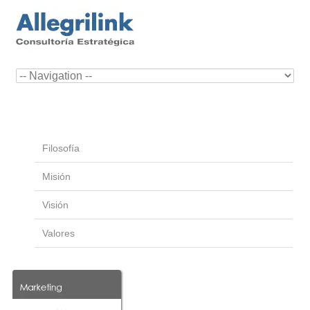
Filosofía
Misión
Visión
Valores