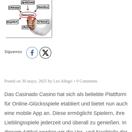
Síguenos
Posted on
30 mayo, 2025
by
Leo Allegri
•
0 Comments
Das Casinado Casino hat sich als beliebte Plattform
für Online-Glücksspiele etabliert und bietet nun auch
eine mobile App an. Diese ermöglicht Spielern, ihre
Lieblingsspiele jederzeit und überall zu genießen. In