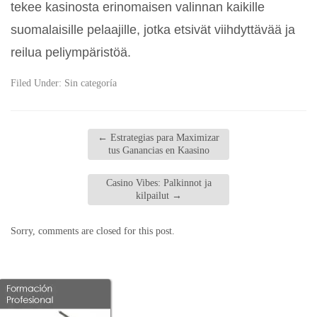
tekee kasinosta erinomaisen valinnan kaikille
suomalaisille pelaajille, jotka etsivät viihdyttävää ja
reilua peliympäristöä.
Filed Under:
Sin categoría
←
Estrategias para Maximizar
tus Ganancias en Kaasino
Casino Vibes: Palkinnot ja
kilpailut
→
Sorry, comments are closed for this post.