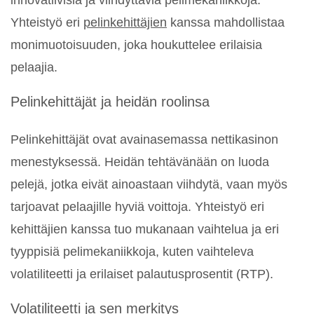
innovatiivisia ja viihdyttäviä pelimekaniikkoja.
Yhteistyö eri
pelinkehittäjien
kanssa mahdollistaa
monimuotoisuuden, joka houkuttelee erilaisia
pelaajia.
Pelinkehittäjät ja heidän roolinsa
Pelinkehittäjät ovat avainasemassa nettikasinon
menestyksessä. Heidän tehtävänään on luoda
pelejä, jotka eivät ainoastaan viihdytä, vaan myös
tarjoavat pelaajille hyviä voittoja. Yhteistyö eri
kehittäjien kanssa tuo mukanaan vaihtelua ja eri
tyyppisiä pelimekaniikkoja, kuten vaihteleva
volatiliteetti ja erilaiset palautusprosentit (RTP).
Volatiliteetti ja sen merkitys