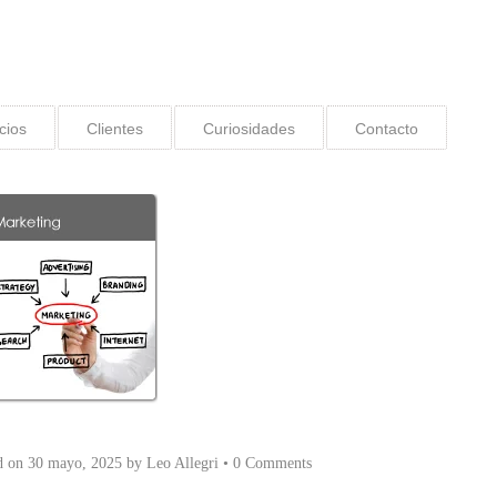
cios
Clientes
Curiosidades
Contacto
d on
30 mayo, 2025
by
Leo Allegri
•
0 Comments