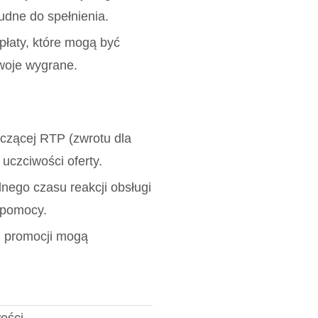
udne do spełnienia.
ypłaty, które mogą być
swoje wygrane.
yczącej RTP (zwrotu dla
uczciwości oferty.
nego czasu reakcji obsługi
e pomocy.
 promocji mogą