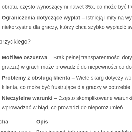
obrotu, często wynoszącymi nawet 35x, co może być tr
Ograniczenia dotyczące wypłat
– Istnieją limity na w
niekorzystne dla graczy, którzy chcą szybko wypłacić 
brzydkiego?
Możliwe oszustwa
– Brak pełnej transparentności dot
gracza) w grach może prowadzić do niepewności co do 
Problemy z obsługą klienta
– Wiele skarg dotyczy wol
klienta, co może być frustrujące dla graczy w potrzebi
Nieczytelne warunki
– Często skomplikowane warunki
wprowadzać w błąd, co prowadzi do nieporozumień.
cha
Opis