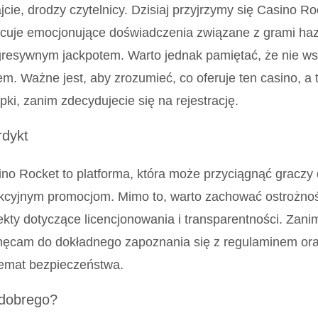
jcie, drodzy czytelnicy. Dzisiaj przyjrzymy się Casino Roc
cuje emocjonujące doświadczenia związane z grami haz
resywnym jackpotem. Warto jednak pamiętać, że nie wszy
em. Ważne jest, aby zrozumieć, co oferuje ten casino, a 
pki, zanim zdecydujecie się na rejestrację.
dykt
no Rocket to platforma, która może przyciągnąć graczy
akcyjnym promocjom. Mimo to, warto zachować ostrożno
kty dotyczące licencjonowania i transparentności. Zanim
hęcam do dokładnego zapoznania się z regulaminem ora
temat bezpieczeństwa.
dobrego?