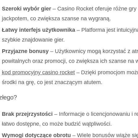
Szeroki wybór gier
– Casino Rocket oferuje różne gr
jackpotem, co zwiększa szanse na wygraną.
Łatwy interfejs użytkownika
– Platforma jest intuicyjn
szybkie znajdowanie gier.
Przyjazne bonusy
– Użytkownicy mogą korzystać z at
powitalnych oraz promocji, co zwiększa ich szanse na 
kod promocyjny casino rocket
– Dzięki promocjom moż
środki na grę, co jest znaczącym atutem.
złego?
Brak przejrzystości
– Informacje o licencjonowaniu i 
łatwo dostępne, co może budzić wątpliwości.
Wymogi dotyczące obrotu
– Wiele bonusów wiąże si