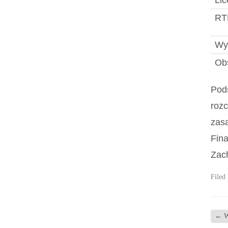
Li
RT
Wy
Obs
Pod
rozc
zasa
Fina
Zach
Filed
←
Wa