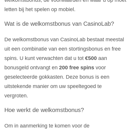
welkomstbonus, de voorwaarden en waar u op moet
letten bij het spelen op mobiel.
Wat is de welkomstbonus van CasinoLab?
De welkomstbonus van CasinoLab bestaat meestal
uit een combinatie van een stortingsbonus en free
spins. U kunt verwachten dat u tot
€500
aan
bonusgeld ontvangt en
200 free spins
voor
geselecteerde gokkasten. Deze bonus is een
uitstekende manier om uw speeltegoed te
vergroten.
Hoe werkt de welkomstbonus?
Om in aanmerking te komen voor de