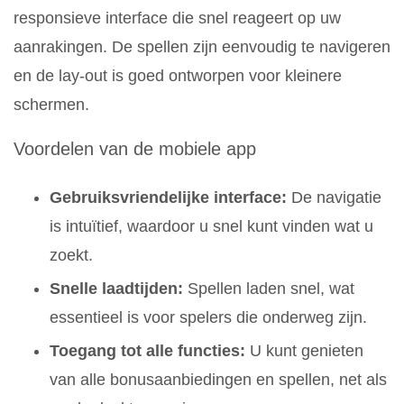
responsieve interface die snel reageert op uw
aanrakingen. De spellen zijn eenvoudig te navigeren
en de lay-out is goed ontworpen voor kleinere
schermen.
Voordelen van de mobiele app
Gebruiksvriendelijke interface:
De navigatie
is intuïtief, waardoor u snel kunt vinden wat u
zoekt.
Snelle laadtijden:
Spellen laden snel, wat
essentieel is voor spelers die onderweg zijn.
Toegang tot alle functies:
U kunt genieten
van alle bonusaanbiedingen en spellen, net als