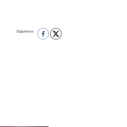
Síguenos