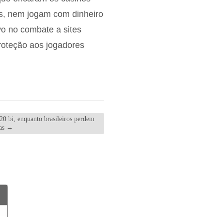
s, nem jogam com dinheiro
vo no combate a sites
roteção aos jogadores
20 bi, enquanto brasileiros perdem
tas
→