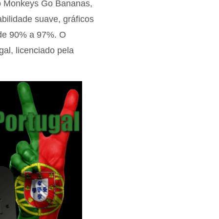
mo Monkeys Go Bananas,
bilidade suave, gráficos
 de 90% a 97%. O
al, licenciado pela