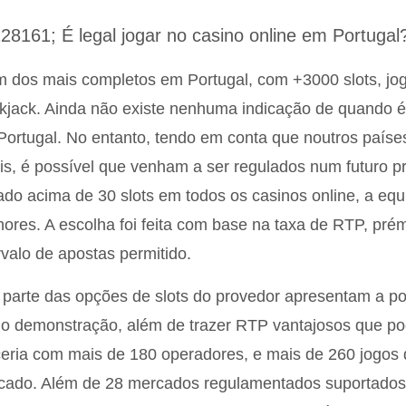
28161; É legal jogar no casino online em Portugal
 dos mais completos em Portugal, com +3000 slots, jogo
kjack. Ainda não existe nenhuma indicação de quando é
ortugal. No entanto, tendo em conta que noutros país
is, é possível que venham a ser regulados num futuro p
ado acima de 30 slots em todos os casinos online, a eq
ores. A escolha foi feita com base na taxa de RTP, pré
rvalo de apostas permitido.
parte das opções de slots do provedor apresentam a pos
o demonstração, além de trazer RTP vantajosos que 
eria com mais de 180 operadores, e mais de 260 jogos 
cado. Além de 28 mercados regulamentados suportados,