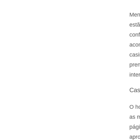
Menc
estã
conf
aco
casi
pren
int
Cas
O ho
as m
pági
apr