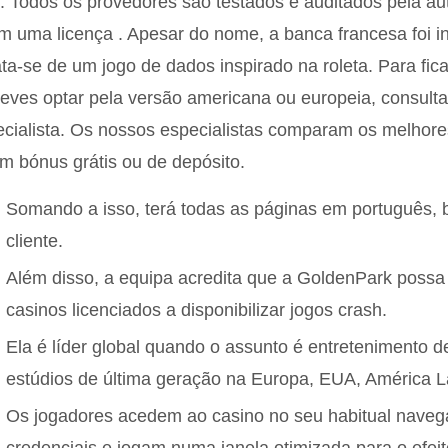
. Todos os provedores são testados e auditados pela au
m uma licença . Apesar do nome, a banca francesa foi 
ata-se de um jogo de dados inspirado na roleta. Para fic
eves optar pela versão americana ou europeia, consulta
cialista. Os nossos especialistas comparam os melhore
m bónus grátis ou de depósito.
Somando a isso, terá todas as páginas em português,
cliente.
Além disso, a equipa acredita que a GoldenPark possa
casinos licenciados a disponibilizar jogos crash.
Ela é líder global quando o assunto é entretenimento d
estúdios de última geração na Europa, EUA, América La
Os jogadores acedem ao casino no seu habitual naveg
credenciais e jogam numa janela otimizada para o efeit