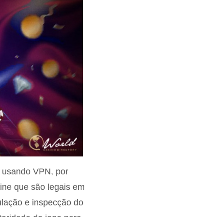
s usando VPN, por
ine que são legais em
ulação e inspecção do