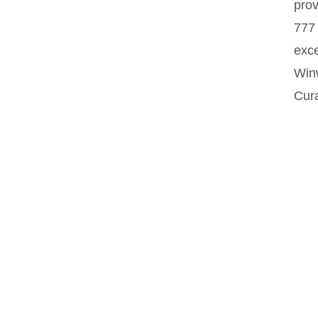
pro
777 
exce
Winw
Cura