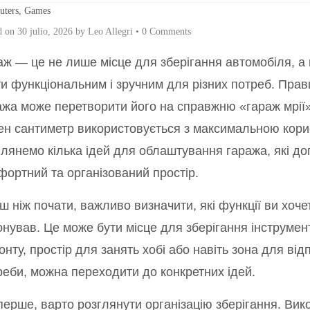
ters, Games
d on
30 julio, 2026
by
Leo Allegri
•
0 Comments
аж — це не лише місце для зберігання автомобіля, а 
ти функціональним і зручним для різних потреб. Пра
ажа може перетворити його на справжню «гараж мрії
ен сантиметр використовується з максимальною корис
глянемо кілька ідей для облаштування гаража, які д
фортний та організований простір.
ш ніж почати, важливо визначити, які функції ви хоч
онував. Це може бути місце для зберігання інструмен
нту, простір для занять хобі або навіть зона для ві
реби, можна переходити до конкретних ідей.
перше, варто розглянути організацію зберігання. Вико