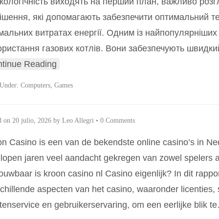
екологічність виходять на перший план, важливо розгл
рішення, які допомагають забезпечити оптимальний 
імальних витратах енергії. Одним із найпопулярніших
ористання газових котлів. Вони забезпечують швидки
tinue Reading
 Under:
Computers, Games
d on
20 julio, 2026
by
Leo Allegri
•
0 Comments
n Casino is een van de bekendste online casino’s in Ned
lopen jaren veel aandacht gekregen van zowel spelers al
ouwbaar is kroon casino nl Casino eigenlijk? In dit rap
chillende aspecten van het casino, waaronder licenties, s
tenservice en gebruikerservaring, om een eerlijke blik te