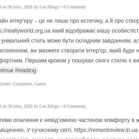
d on
30 julio, 2026
by
Leo Allegri
•
0 Comments
йн інтер’єру – це не лише про естетику, а й про ство
s://realtyworld.org.ua який відображає вашу особистіс
й унікальний стиль може бути складним завданням, а
натхненням, ви зможете створити інтер’єр, який буде 
фортним. Першим кроком у пошуках свого стилю є в
tinue Reading
 Under:
Computers, Games
d on
30 julio, 2026
by
Leo Allegri
•
0 Comments
теми опалення є невід’ємною частиною комфорту в ж
іщеннях. У сучасному світі, https://remontreview.in.u