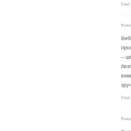
Filed
Poste
Виб
про
– це
без
ком
зруч
Filed
Poste