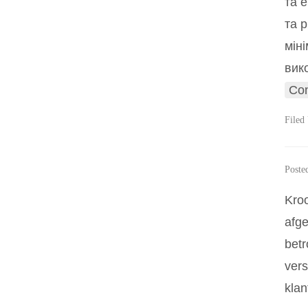
та 
та 
мін
вик
Con
Filed
Poste
Kroo
afge
betr
vers
klan