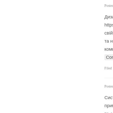
Poste
Диза
http
сві
та 
ком
Con
Filed
Poste
Сис
прим