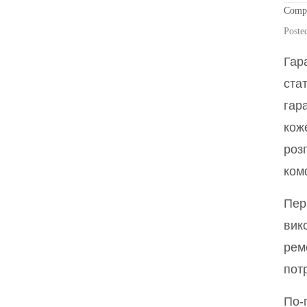
Compu
Poste
Гар
ста
гар
кож
роз
ком
Пер
вик
ремо
пот
По-