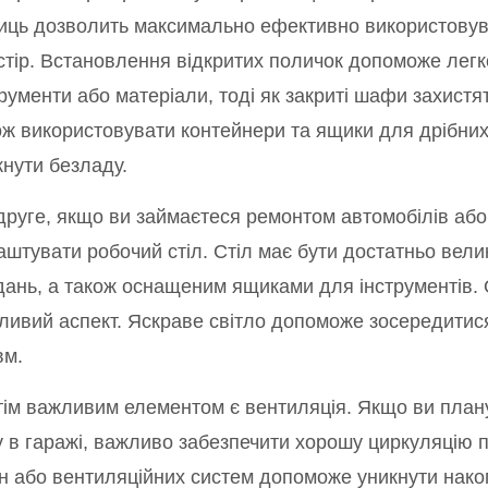
иць дозволить максимально ефективно використовув
стір. Встановлення відкритих поличок допоможе легко
рументи або матеріали, тоді як закриті шафи захистят
ож використовувати контейнери та ящики для дрібни
кнути безладу.
друге, якщо ви займаєтеся ремонтом автомобілів або
аштувати робочий стіл. Стіл має бути достатньо вели
дань, а також оснащеним ящиками для інструментів.
ливий аспект. Яскраве світло допоможе зосередитися
вм.
тім важливим елементом є вентиляція. Якщо ви план
у в гаражі, важливо забезпечити хорошу циркуляцію 
он або вентиляційних систем допоможе уникнути нако