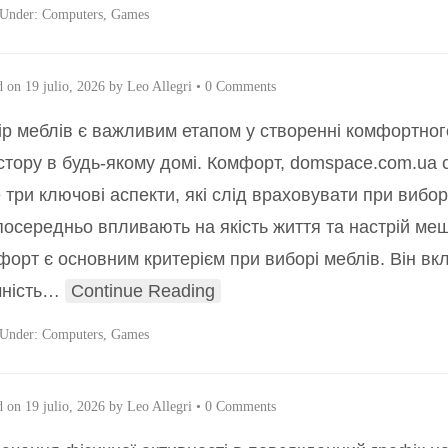
 Under:
Computers, Games
d on
19 julio, 2026
by
Leo Allegri
•
0 Comments
ір меблів є важливим етапом у створенні комфортног
стору в будь-якому домі. Комфорт, domspace.com.ua 
 три ключові аспекти, які слід враховувати при вибор
посередньо впливають на якість життя та настрій ме
форт є основним критерієм при виборі меблів. Він вк
ність
…
Continue Reading
 Under:
Computers, Games
d on
19 julio, 2026
by
Leo Allegri
•
0 Comments