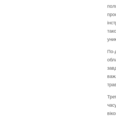
пол
про
інст
так
уни
По-
обл
зав
важ
тра
Тре
час
вік