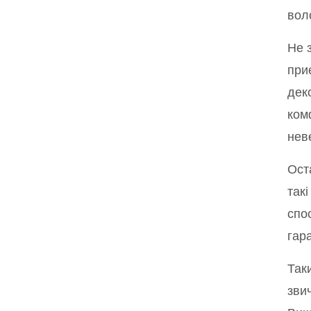
вол
Не 
при
дек
ком
нев
Ост
такі
спо
гар
Так
зви