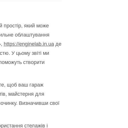
й простір, який може
вильне облаштування
»,
https://enginelab.in.ua
де
тю. У цьому звіті ми
опоможуть створити
ете, щоб ваш гараж
тів, майстерня для
дпочинку. Визначивши свої
ристання стелажів і