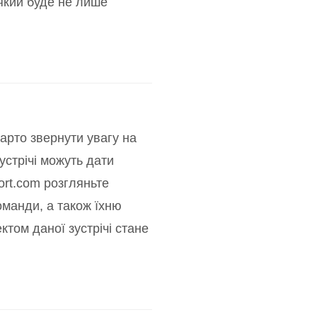
 який буде не лише
арто звернути увагу на
устрічі можуть дати
ort.com розгляньте
оманди, а також їхню
том даної зустрічі стане