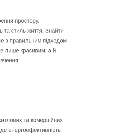
рення простору,
ть та стиль життя. Знайти
ле з правильним підходом
не лише красивим, а й
ивчення
…
итлових та комерційних
a де енергоефективність