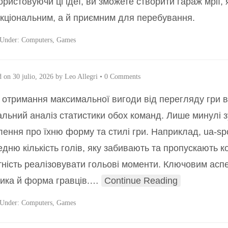
ористовуючи ці ідеї, ви зможете створити гараж мрії,
кціональним, а й приємним для перебування.
 Under:
Computers, Games
d on
30 julio, 2026
by
Leo Allegri
•
0 Comments
 отримання максимальної вигоди від перегляду гри в
альний аналіз статистики обох команд. Лише минулі з
лення про їхню форму та стилі гри. Наприклад, ua-sp
едню кількість голів, яку забивають та пропускають к
тність реалізовувати гольові моменти. Ключовим аспек
тика й форма гравців.
…
Continue Reading
 Under:
Computers, Games