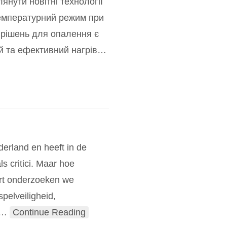
янути новітні технології
температурний режим при
 рішень для опалення є
й та ефективний нагрів
…
erland en heeft in de
s critici. Maar hoe
port onderzoeken we
pelveiligheid,
…
Continue Reading