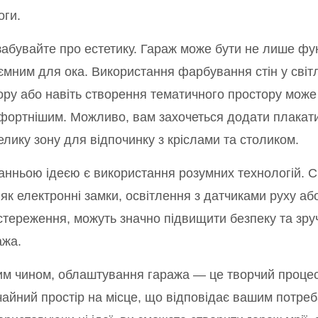
оги.
забувайте про естетику. Гараж може бути не лише фу
ємним для ока. Використання фарбування стін у світ
ору або навіть створення тематичного простору може
фортнішим. Можливо, вам захочеться додати плакати,
елику зону для відпочинку з кріслами та столиком.
анньою ідеєю є використання розумних технологій. С
 як електронні замки, освітлення з датчиками руху аб
стереження, можуть значно підвищити безпеку та зру
ажа.
им чином, облаштування гаража — це творчий процес
чайний простір на місце, що відповідає вашим потреб