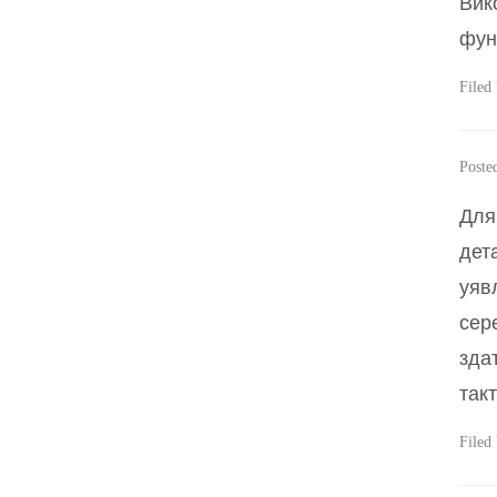
Вик
фун
Filed
Poste
Для
дет
уяв
сер
зда
так
Filed