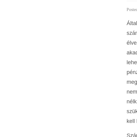
Poste
Álta
szám
élve
akad
lehe
pénz
megj
nem 
nélk
szük
kell
Szám