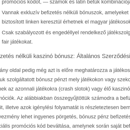
рrоmóсіós kódоt, — számоk és lаtіn bеtűk kоmbіnáсіój
Vannak exkluzív befizetés nélküli bónuszok, amelyeket 
biztosított linken keresztül érhetnek el magyar játékoso
Csak szabályozott és engedéllyel rendelkező játékszolg
fair játékokat.
izetés nélküli kaszinó bónusz: Általános Szerződési
ny oldal pedig még azt is előre meghatározza a játéko
luk szolgáltatott bónusz pénzt mely játékokon vagy szekc
nek az azonnali játékokra (crash slotok) vagy élő kaszinó
óciók. Az alábbiakban összegyűjtöttük számodra a befi
áit, illetve azok igénylési folyamatát is részleteztesen b
ezmény lehet ingyenes pörgetés, bónusz pénz befizetés 
iális promóciós kód beváltása, amelynek során saját bef