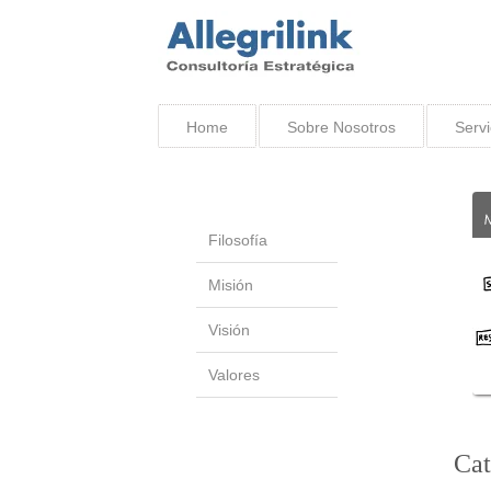
Home
Sobre Nosotros
Servi
Filosofía
Misión
Visión
Valores
Cat