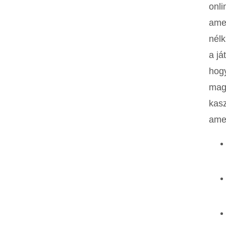
o͏nl
a͏me
nélk
͏a j
hogy
magy
kasz
amel