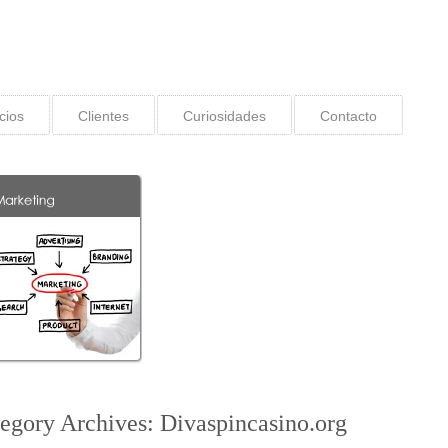
cios
Clientes
Curiosidades
Contacto
egory Archives:
Divaspincasino.org