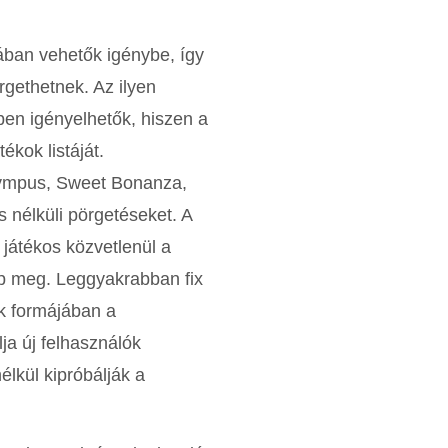
ában vehetők igénybe, így
gethetnek. Az ilyen
ben igényelhetők, hiszen a
kok listáját.
lympus, Sweet Bonanza,
 nélküli pörgetéseket. A
 játékos közvetlenül a
kap meg. Leggyakrabban fix
k formájában a
a új felhasználók
lkül kipróbálják a