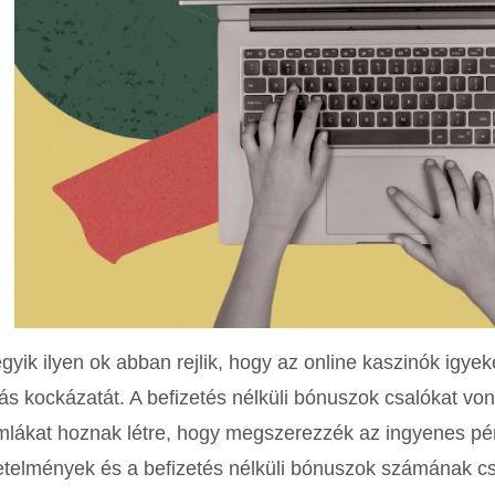
gyik ilyen ok abban rejlik, hogy az online kaszinók igye
ás kockázatát. A befizetés nélküli bónuszok csalókat vo
lákat hoznak létre, hogy megszerezzék az ingyenes pé
telmények és a befizetés nélküli bónuszok számának cs