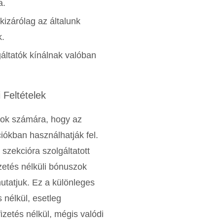
а.
kizárólag az általunk
k.
áltatók kínálnak valóban
 Feltételek
sok számára, hogy az
iókban használhatják fel.
 szekcióra szolgáltatott
zetés nélküli bónuszok
emutatjuk. Ez a különleges
nélkül, esetleg
izetés nélkül, mégis valódi