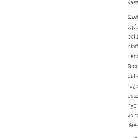
kasz
Ezek
a já
befi
plat
Leg
Book
befi
regi
össz
nyer
vonz
játé