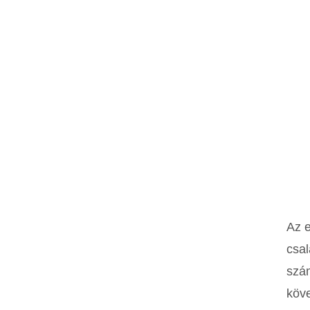
Az e
csal
szám
köve