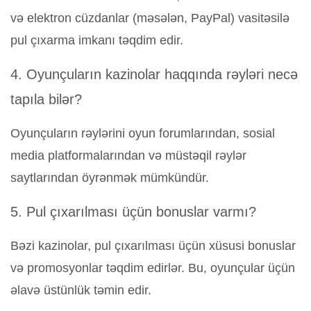
və elektron cüzdanlar (məsələn, PayPal) vasitəsilə
pul çıxarma imkanı təqdim edir.
4. Oyunçuların kazinolar haqqında rəyləri necə
tapıla bilər?
Oyunçuların rəylərini oyun forumlarından, sosial
media platformalarından və müstəqil rəylər
saytlarından öyrənmək mümkündür.
5. Pul çıxarılması üçün bonuslar varmı?
Bəzi kazinolar, pul çıxarılması üçün xüsusi bonuslar
və promosyonlar təqdim edirlər. Bu, oyunçular üçün
əlavə üstünlük təmin edir.