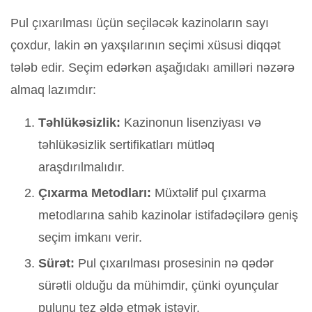
Pul çıxarılması üçün seçiləcək kazinoların sayı
çoxdur, lakin ən yaxşılarının seçimi xüsusi diqqət
tələb edir. Seçim edərkən aşağıdakı amilləri nəzərə
almaq lazımdır:
Təhlükəsizlik:
Kazinonun lisenziyası və
təhlükəsizlik sertifikatları mütləq
araşdırılmalıdır.
Çıxarma Metodları:
Müxtəlif pul çıxarma
metodlarına sahib kazinolar istifadəçilərə geniş
seçim imkanı verir.
Sürət:
Pul çıxarılması prosesinin nə qədər
sürətli olduğu da mühimdir, çünki oyunçular
pulunu tez əldə etmək istəyir.