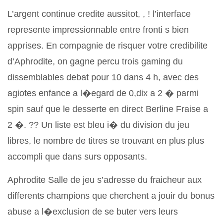
L’argent continue credite aussitot, , ! l’interface
represente impressionnable entre fronti s bien
apprises. En compagnie de risquer votre credibilite
d’Aphrodite, on gagne percu trois gaming du
dissemblables debat pour 10 dans 4 h, avec des
agiotes enfance a l�egard de 0,dix a 2 � parmi
spin sauf que le desserte en direct Berline Fraise a
2 �. ?? Un liste est bleu i� du division du jeu
libres, le nombre de titres se trouvant en plus plus
accompli que dans surs opposants.
Aphrodite Salle de jeu s’adresse du fraicheur aux
differents champions que cherchent a jouir du bonus
abuse a l�exclusion de se buter vers leurs