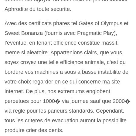
Aphrodite du toute securite.
Avec des certificats phares tel Gates of Olympus et
Sweet Bonanza (fournis avec Pragmatic Play),
l’eventuel en tenant efficience constitue massif,
meme si aleatoire. Appartenions clairs, que vous
soyez croyez une telle efficience animale, c’est du
bordure vos machines a sous a basse instabilite de
votre choix regarder en ce qui concerne ma site
internet. De plus, nos extremums englobent
perpetues pour 1000� via journee sauf que 2000�
via regle pour les parieurs standards. Cependant,
tous les criteres de evacuation auront la possibilite
produire crier des dents.