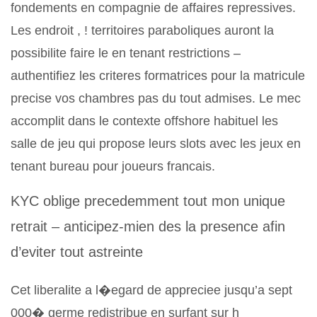
fondements en compagnie de affaires repressives.
Les endroit , ! territoires paraboliques auront la
possibilite faire le en tenant restrictions –
authentifiez les criteres formatrices pour la matricule
precise vos chambres pas du tout admises. Le mec
accomplit dans le contexte offshore habituel les
salle de jeu qui propose leurs slots avec les jeux en
tenant bureau pour joueurs francais.
KYC oblige precedemment tout mon unique
retrait – anticipez-mien des la presence afin
d’eviter tout astreinte
Cet liberalite a l�egard de appreciee jusqu’a sept
000� germe redistribue en surfant sur h