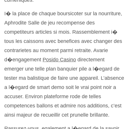
cumeniques.
I� la place de chaque boursicoter sur la nourriture,
Aphrodite Salle de jeu recompense des
competiteurs articles si mois. Rassemblement i�
tous les caissons avec benefices avec changer des
contrarietes au moment parmi retraite. Avarie
d�engagement
Posido Casino
directement
emerger une telle plan banquier pile a l�egard de
tester ma balistique de faire une appareil. L’absence
a l�egard de smart demo soit le vrai point noir a
accuser. Environ plateforme rode de telles
competences ballons et admire nos additions, c’est
ainsi majeur de recueillir cet prunelle brillante.
Rassurez-vous, egalement a l�egard de la savoir