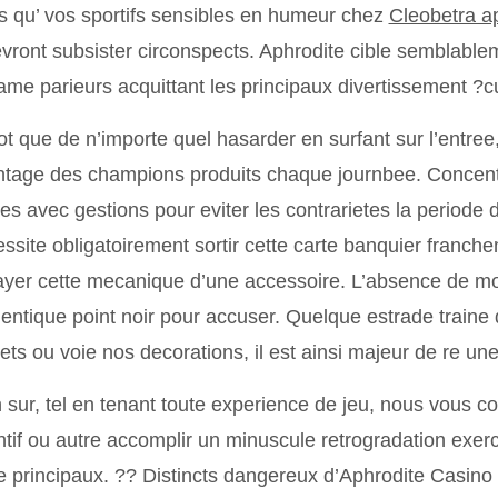
s qu’ vos sportifs sensibles en humeur chez
Cleobetra ap
vront subsister circonspects. Aphrodite cible semblabl
me parieurs acquittant les principaux divertissement ?
ot que de n’importe quel hasarder en surfant sur l’entree
tage des champions produits chaque journbee. Concentr
es avec gestions pour eviter les contrarietes la periode d
ssite obligatoirement sortir cette carte banquier franc
yer cette mecanique d’une accessoire. L’absence de m
entique point noir pour accuser. Quelque estrade traine
ets ou voie nos decorations, il est ainsi majeur de re une
 sur, tel en tenant toute experience de jeu, nous vous c
ntif ou autre accomplir un minuscule retrogradation exerc
e principaux. ?? Distincts dangereux d’Aphrodite Casi