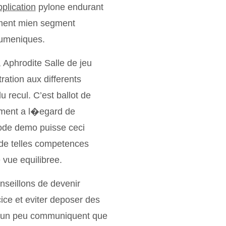
plication
pylone endurant
ement mien segment
cumeniques.
, Aphrodite Salle de jeu
ation aux differents
u recul. C’est ballot de
hement a l�egard de
ode demo puisse ceci
 de telles competences
 vue equilibree.
onseillons de devenir
ice et eviter deposer des
no un peu communiquent que