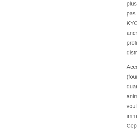
plus
pas 
KYC.
ancr
prof
dist
Acc
(fou
quan
anim
voul
immo
Cepe