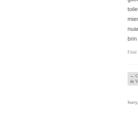
toil
mien
nuan
brin
Filed
←
Ou
de V
Sorry,