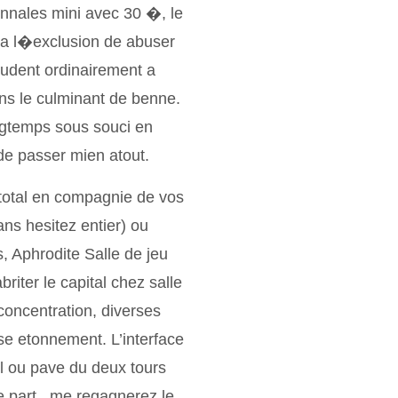
annales mini avec 30 �, le
s a l�exclusion de abuser
sudent ordinairement a
ans le culminant de benne.
gtemps sous souci en
de passer mien atout.
 total en compagnie de vos
ns hesitez entier) ou
s, Aphrodite Salle de jeu
abriter le capital chez salle
concentration, diverses
se etonnement. L’interface
ul ou pave du deux tours
e part , me regagnerez le