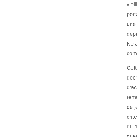
viei
port
une 
depa
Ne a
comp
Cett
dech
d’ac
remu
de j
crit
du b
guer