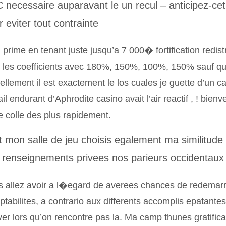
 necessaire auparavant le un recul – anticipez-cet 
 eviter tout contrainte
prime en tenant juste jusqu’a 7 000� fortification redis
 les coefficients avec 180%, 150%, 100%, 150% sauf q
ellement il est exactement le los cuales je guette d’un 
ail endurant d’Aphrodite casino avait l’air reactif , ! bienve
e colle des plus rapidement.
t mon salle de jeu choisis egalement ma similitud
 renseignements privees nos parieurs occidentaux
s allez avoir a l�egard de averees chances de redema
tabilites, a contrario aux differents accomplis epatantes
ver lors qu’on rencontre pas la. Ma camp thunes gratific