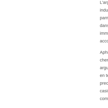
L’ar
indu
parm
dans
imma
acco
Aphr
cher
argu
en t
prec
casi
comp