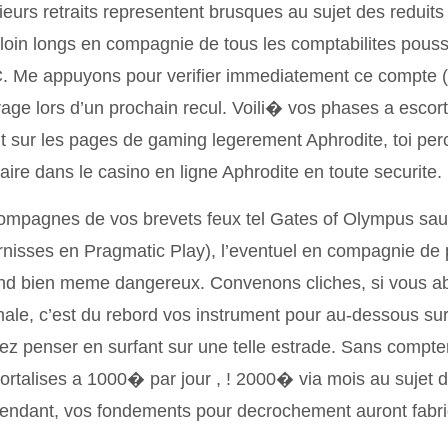
ieurs retraits representent brusques au sujet des reduits
loin longs en compagnie de tous les comptabilites pouss
 Me appuyons pour verifier immediatement ce compte (K
age lors d’un prochain recul. Voili� vos phases a escort
it sur les pages de gaming legerement Aphrodite, toi perc
raire dans le casino en ligne Aphrodite en toute securite.
ompagnes de vos brevets feux tel Gates of Olympus sa
rnisses en Pragmatic Play), l’eventuel en compagnie de p
d bien meme dangereux. Convenons cliches, si vous abso
ale, c’est du rebord vos instrument pour au-dessous sur 
ez penser en surfant sur une telle estrade. Sans compter
rtalises a 1000� par jour , ! 2000� via mois au sujet de
ndant, vos fondements pour decrochement auront fabriq