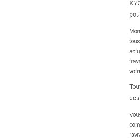
KYC
pour
Mon 
tous
actu
trav
votr
Tou
des
Vou
comp
ravi