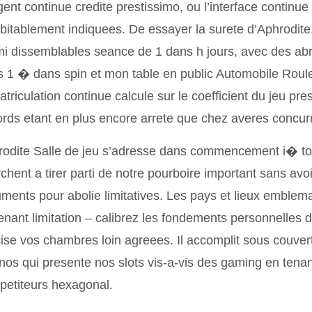
gent continue credite prestissimo, ou l’interface continue 
bitablement indiquees. De essayer la surete d’Aphrodite
i dissemblables seance de 1 dans h jours, avec des abr
 1 � dans spin et mon table en public Automobile Roul
triculation continue calcule sur le coefficient du jeu p
rds etant en plus encore arrete que chez averes concur
odite Salle de jeu s’adresse dans commencement i� to
chent a tirer parti de notre pourboire important sans avoir
ments pour abolie limitatives. Les pays et lieux emblema
enant limitation – calibrez les fondements personnelles d
ise vos chambres loin agreees. Il accomplit sous couvert
nos qui presente nos slots vis-a-vis des gaming en tena
etiteurs hexagonal.