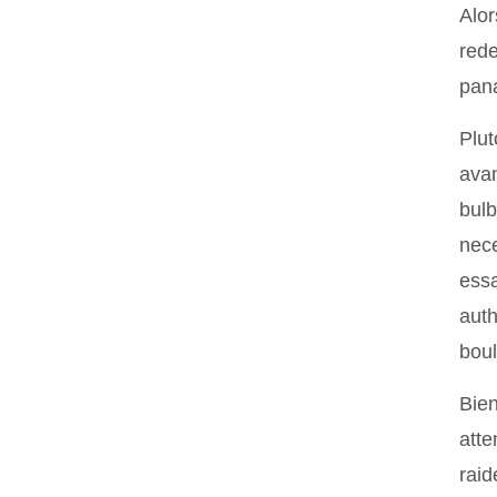
Alor
rede
pana
Plut
avan
bulb
nece
essa
auth
boul
Bien
atte
raid