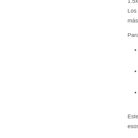
1.5x
Los 
más 
Para
Este
esos