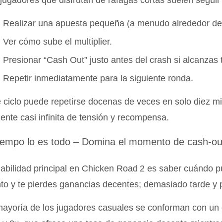
jugadores que disfrutan de ráfagas cortas suelen seguir 
Realizar una apuesta pequeña (a menudo alrededor de
Ver cómo sube el multiplier.
Presionar “Cash Out” justo antes del crash si alcanzas t
Repetir inmediatamente para la siguiente ronda.
 ciclo puede repetirse docenas de veces en solo diez m
iente casi infinita de tensión y recompensa.
tiempo lo es todo – Domina el momento de cash‑ou
abilidad principal en Chicken Road 2 es saber cuándo p
to y te pierdes ganancias decentes; demasiado tarde y 
ayoría de los jugadores casuales se conforman con un 