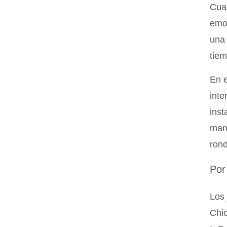
Cuan
emoc
una 
tiem
En e
inte
inst
manu
rond
Por
Los 
Chic