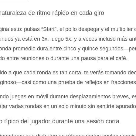
naturaleza de ritmo rápido en cada giro
ina esto: pulsas “Start”, el pollo despega y el multiplie
ndos ya está en 3x, luego 5x, y a veces incluso más ant
onda promedio dura entre cinco y quince segundos—per
do entre reuniones o durante una pausa para el café.
do a que cada ronda es tan corta, te verás tomando dec
iginoso—casi como una prueba de reflejos en fraccione
do juegas en móvil durante desplazamientos breves, es
jar varias rondas en un solo minuto sin sentirte apurado
jo típico del jugador durante una sesión corta