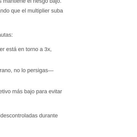
 mantiene el riesgo bajo.
do que el multiplier suba
autas:
ier está en torno a 3x,
prano, no lo persigas—
tivo más bajo para evitar
s descontroladas durante