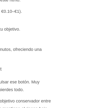
este ritmo:
 €0.10–€1).
u objetivo.
inutos, ofreciendo una
t
ulsar ese botón. Muy
pierdes todo.
objetivo conservador entre