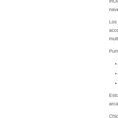
InOu
nave
Los 
acce
mult
Punt
Esto
arca
Chi