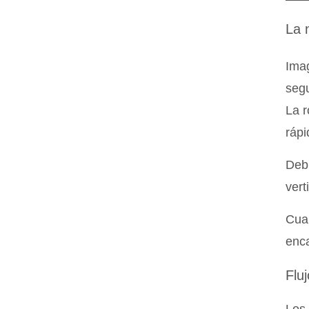
La 
Imag
segu
La r
rápi
Debi
vert
Cuan
enca
Flu