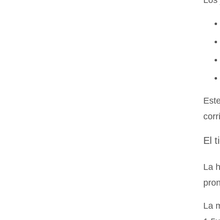
Los 
Este
corr
El 
La h
pron
La m