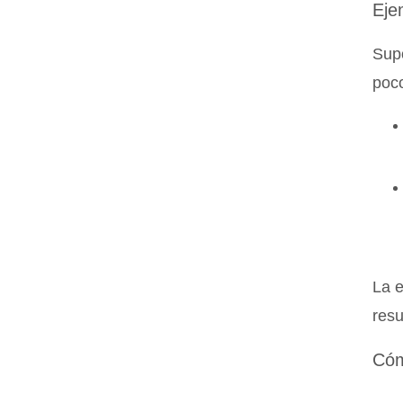
Eje
Supó
poc
La e
resu
Cóm