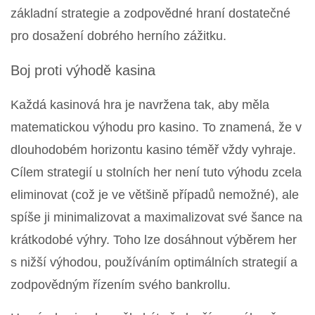
základní strategie a zodpovědné hraní dostatečné
pro dosažení dobrého herního zážitku.
Boj proti výhodě kasina
Každá kasinová hra je navržena tak, aby měla
matematickou výhodu pro kasino. To znamená, že v
dlouhodobém horizontu kasino téměř vždy vyhraje.
Cílem strategií u stolních her není tuto výhodu zcela
eliminovat (což je ve většině případů nemožné), ale
spíše ji minimalizovat a maximalizovat své šance na
krátkodobé výhry. Toho lze dosáhnout výběrem her
s nižší výhodou, používáním optimálních strategií a
zodpovědným řízením svého bankrollu.