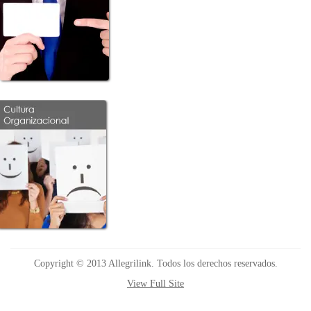
Copyright © 2013 Allegrilink. Todos los derechos reservados.
View Full Site