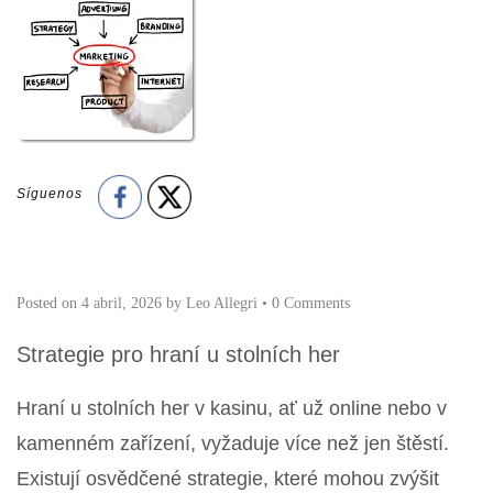
Síguenos
Posted on
4 abril, 2026
by
Leo Allegri
•
0 Comments
Strategie pro hraní u stolních her
Hraní u stolních her v kasinu, ať už online nebo v
kamenném zařízení, vyžaduje více než jen štěstí.
Existují osvědčené strategie, které mohou zvýšit