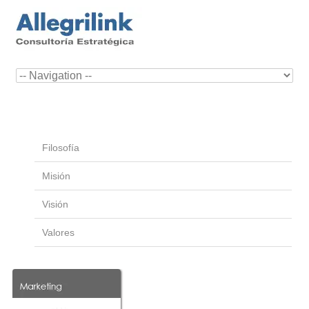
Filosofía
Misión
Visión
Valores