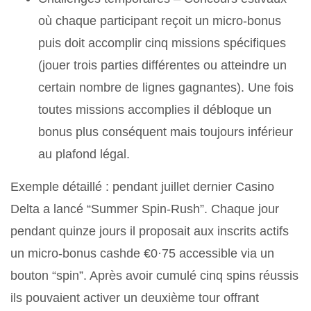
où chaque participant reçoit un micro‑bonus
puis doit accomplir cinq missions spécifiques
(jouer trois parties différentes ou atteindre un
certain nombre de lignes gagnantes). Une fois
toutes missions accomplies il débloque un
bonus plus conséquent mais toujours inférieur
au plafond légal.
Exemple détaillé : pendant juillet dernier Casino
Delta a lancé “Summer Spin‑Rush”. Chaque jour
pendant quinze jours il proposait aux inscrits actifs
un micro‑bonus cashde €0·75 accessible via un
bouton “spin”. Après avoir cumulé cinq spins réussis
ils pouvaient activer un deuxième tour offrant