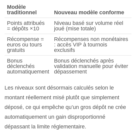
Modèle
traditionnel
Nouveau modèle conforme
Points attribués
Niveau basé sur volume réel
= dépôts ×10
joué (mise totale)
Récompense =
Récompenses non monétaires
euros ou tours
: accès VIP à tournois
gratuits
exclusifs
Bonus
Bonus déclenchés après
déclenchés
validation manuelle pour éviter
automatiquement
dépassement
Les niveaux sont désormais calculés selon le
montant réellement misé plutôt que simplement
déposé, ce qui empêche qu’un gros dépôt ne crée
automatiquement un gain disproportionné
dépassant la limite réglementaire.