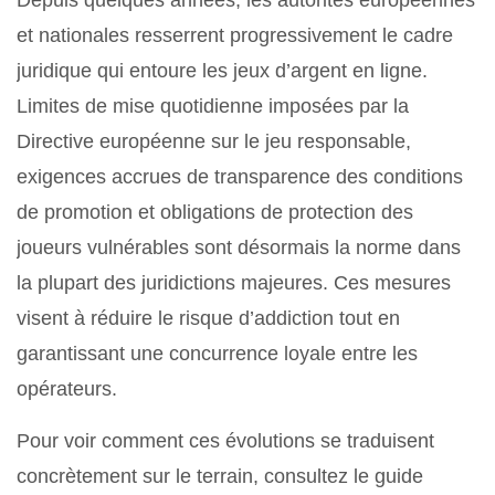
Depuis quelques années, les autorités européennes
et nationales resserrent progressivement le cadre
juridique qui entoure les jeux d’argent en ligne.
Limites de mise quotidienne imposées par la
Directive européenne sur le jeu responsable,
exigences accrues de transparence des conditions
de promotion et obligations de protection des
joueurs vulnérables sont désormais la norme dans
la plupart des juridictions majeures. Ces mesures
visent à réduire le risque d’addiction tout en
garantissant une concurrence loyale entre les
opérateurs.
Pour voir comment ces évolutions se traduisent
concrètement sur le terrain, consultez le guide