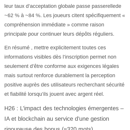
leur taux d’acceptation globale passe passerellede
~62 % à ~84 %. Les joueurs citent spécifiquement «
compréhension immédiate » comme raison
principale pour continuer leurs dépôts réguliers.
En résumé , mettre explicitement toutes ces
informations visibles dès l’inscription permet non
seulement d’être conforme aux exigences légales
mais surtout renforce durablement la perception
positive auprès des utilisateurs recherchant sécurité
et fiabilité lorsqu’ils jouent avec argent réel.
H2​6​ : L’impact des technologies émergentes –
IA et blockchain au service d’une gestion
rigoureuse des bonus (≈​320​​ mots)