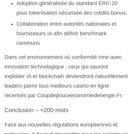
Adoption généralisée du standard ERC‑20
pour tokenisation sécurisée des crédits bonus,
Collaboration entre autorités nationales et
fournisseurs IA afin définir benchmark
communs
Dans cet environnement où conformité rime avec
innovation technologique , ceux qui sauront
exploiter IA et blockchain deviendront naturellement
leaders parmi tous meilleurs casino en ligne
recensés par Coupdepouceeconomiedenergie.Fr.
Conclusion – ≈​200​​ mots
Face aux nouvelles régulations européennes et