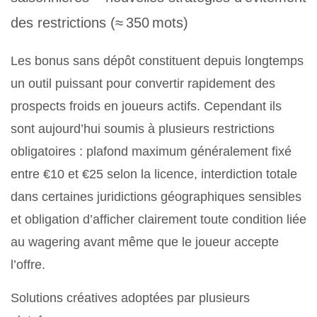
des restrictions (≈ 350 mots)
Les bonus sans dépôt constituent depuis longtemps
un outil puissant pour convertir rapidement des
prospects froids en joueurs actifs. Cependant ils
sont aujourd’hui soumis à plusieurs restrictions
obligatoires : plafond maximum généralement fixé
entre €10 et €25 selon la licence, interdiction totale
dans certaines juridictions géographiques sensibles
et obligation d’afficher clairement toute condition liée
au wagering avant même que le joueur accepte
l’offre.
Solutions créatives adoptées par plusieurs