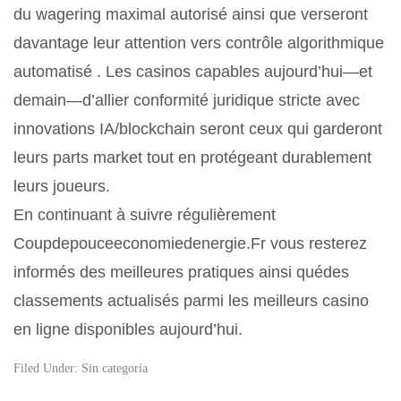
du wagering maximal autorisé ainsi que verseront
davantage leur attention vers contrôle algorithmique
automatisé . Les casinos capables aujourd’hui—et
demain—d’allier conformité juridique stricte avec
innovations IA/blockchain seront ceux qui garderont
leurs parts market tout en protégeant durablement
leurs joueurs.
En continuant à suivre régulièrement
Coupdepouceeconomiedenergie.Fr vous resterez
informés des meilleures pratiques ainsi quédes
classements actualisés parmi les meilleurs casino
en ligne disponibles aujourd’hui.
Filed Under:
Sin categoría