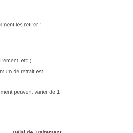
ment les retirer :
irement, etc.).
imum de retrait est
tement peuvent varier de
1
Délai de Traitement