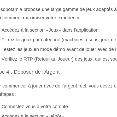
sopotamia propose une large gamme de jeux adaptés à 
i comment maximiser votre expérience :
Accédez à la section «Jeux» dans l’application.
Filtrez les jeux par catégorie (machines à sous, jeux de t
Testez les jeux en mode démo avant de jouer avec de l’
Vérifiez le RTP (Retour au Joueur) des jeux, qui est so
pe 4 : Déposer de l’Argent
 commencer à jouer avec de l’argent réel, vous devez e
étapes :
Connectez-vous à votre compte.
Accédez à la section «Dépôt».