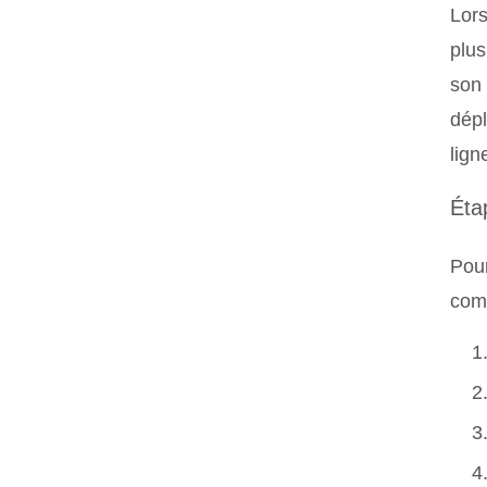
Lors
plus
son 
dépl
lign
Étap
Pour
com