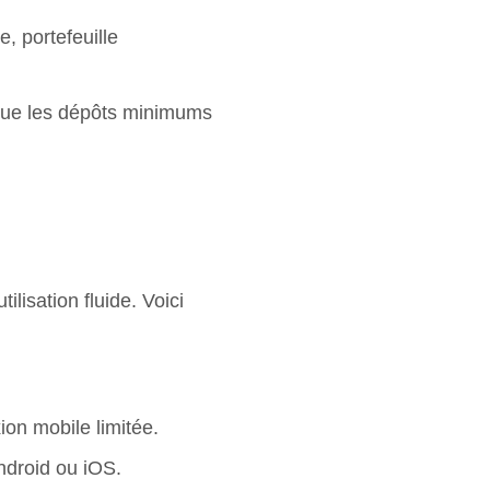
, portefeuille
que les dépôts minimums
lisation fluide. Voici
n mobile limitée.
ndroid ou iOS.