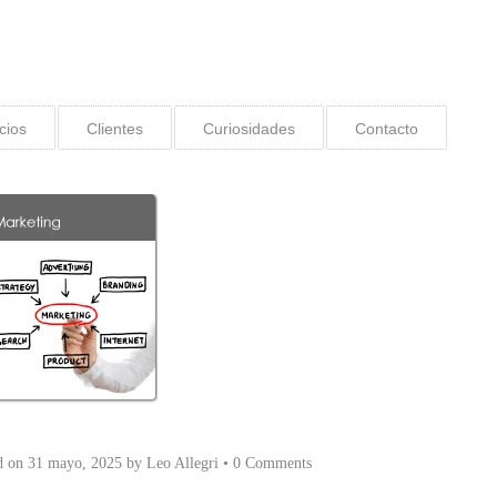
cios
Clientes
Curiosidades
Contacto
d on
31 mayo, 2025
by
Leo Allegri
•
0 Comments