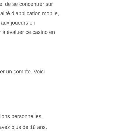
el de se concentrer sur
lité d’application mobile,
s aux joueurs en
 à évaluer ce casino en
er un compte. Voici
tions personnelles.
 avez plus de 18 ans.