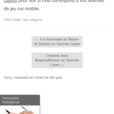
casino
pour voir si cela correspond à vos attentes
de jeu sur mobile.
Filed Under:
Sin categoría
←
Les Nouveautés en Matière
de Sécurité sur Spinvibe Casino
Comment Jouer
Responsablement sur Spinvibe
Casino
→
Sorry, comments are closed for this post.