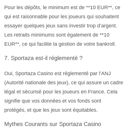
Pour les dépôts, le minimum est de **10 EUR**, ce
qui est raisonnable pour les joueurs qui souhaitent
essayer quelques jeux sans investir trop d’argent.
Les retraits minimums sont également de **10
EUR**, ce qui facilite la gestion de votre bankroll.
7. Sportaza est-il réglementé ?
Oui, Sportaza Casino est réglementé par l’ANJ
(Autorité nationale des jeux), ce qui assure un cadre
légal et sécurisé pour les joueurs en France. Cela
signifie que vos données et vos fonds sont
protégés, et que les jeux sont équitables.
Mythes Courants sur Sportaza Casino