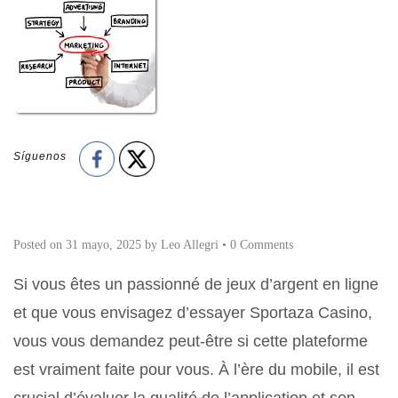
Síguenos
Posted on
31 mayo, 2025
by
Leo Allegri
•
0 Comments
Si vous êtes un passionné de jeux d’argent en ligne
et que vous envisagez d’essayer Sportaza Casino,
vous vous demandez peut-être si cette plateforme
est vraiment faite pour vous. À l’ère du mobile, il est