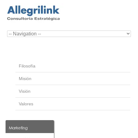
Filosofía
Misión
Visión
Valores