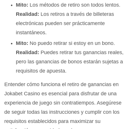
Mito:
Los métodos de retiro son todos lentos.
Realidad:
Los retiros a través de billeteras
electrónicas pueden ser prácticamente
instantáneos.
Mito:
No puedo retirar si estoy en un bono.
Realidad:
Puedes retirar tus ganancias reales,
pero las ganancias de bonos estarán sujetas a
requisitos de apuesta.
Entender cómo funciona el retiro de ganancias en
Jokabet Casino es esencial para disfrutar de una
experiencia de juego sin contratiempos. Asegúrese
de seguir todas las instrucciones y cumplir con los
requisitos establecidos para maximizar su