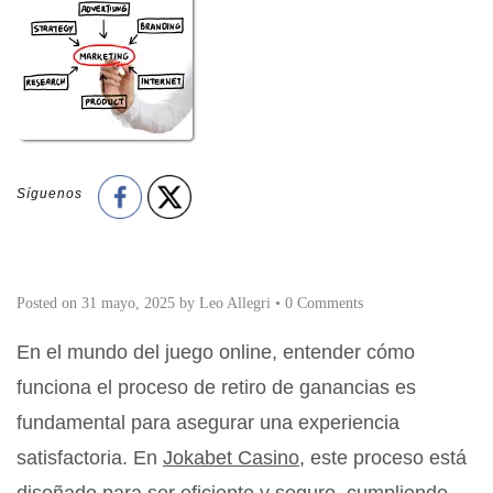
Síguenos
Posted on
31 mayo, 2025
by
Leo Allegri
•
0 Comments
En el mundo del juego online, entender cómo
funciona el proceso de retiro de ganancias es
fundamental para asegurar una experiencia
satisfactoria. En
Jokabet Casino
, este proceso está