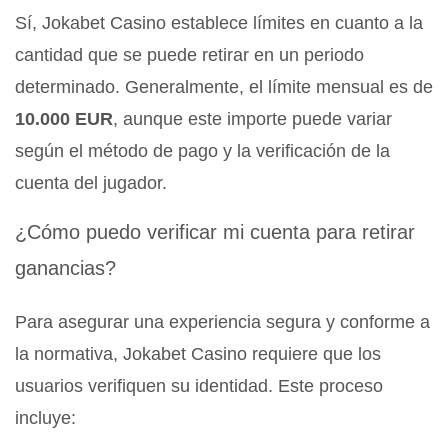
Sí, Jokabet Casino establece límites en cuanto a la
cantidad que se puede retirar en un periodo
determinado. Generalmente, el límite mensual es de
10.000 EUR
, aunque este importe puede variar
según el método de pago y la verificación de la
cuenta del jugador.
¿Cómo puedo verificar mi cuenta para retirar
ganancias?
Para asegurar una experiencia segura y conforme a
la normativa, Jokabet Casino requiere que los
usuarios verifiquen su identidad. Este proceso
incluye: