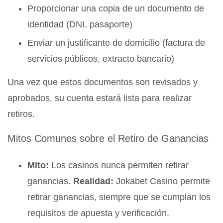
Proporcionar una copia de un documento de
identidad (DNI, pasaporte)
Enviar un justificante de domicilio (factura de
servicios públicos, extracto bancario)
Una vez que estos documentos son revisados y
aprobados, su cuenta estará lista para realizar
retiros.
Mitos Comunes sobre el Retiro de Ganancias
Mito:
Los casinos nunca permiten retirar
ganancias.
Realidad:
Jokabet Casino permite
retirar ganancias, siempre que se cumplan los
requisitos de apuesta y verificación.