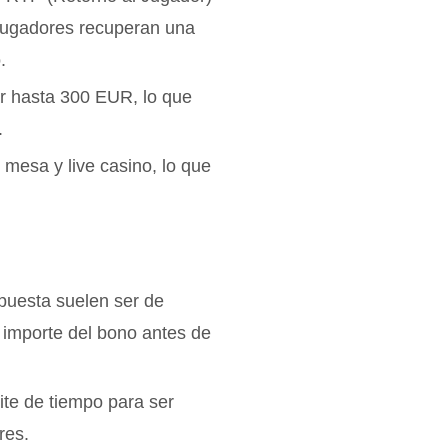
s jugadores recuperan una
.
r hasta 300 EUR, lo que
.
 mesa y live casino, lo que
puesta suelen ser de
l importe del bono antes de
te de tiempo para ser
res.