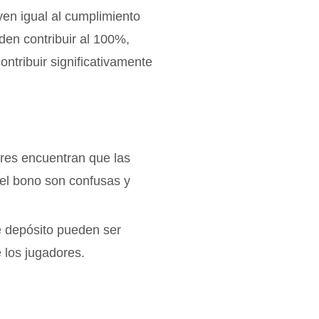
en igual al cumplimiento
den contribuir al 100%,
ntribuir significativamente
res encuentran que las
del bono son confusas y
 depósito pueden ser
 los jugadores.