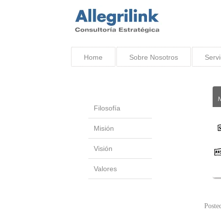
Home
Sobre Nosotros
Servi
Filosofía
Misión
Visión
Valores
Poste