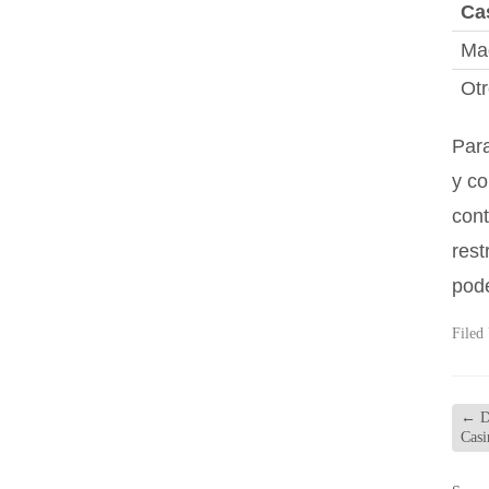
Ca
Ma
Otr
Para
y co
cont
rest
podé
Filed
←
De
Casi