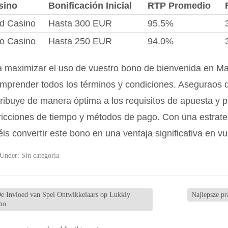
sino
Bonificación Inicial
RTP Promedio
d Casino
Hasta 300 EUR
95.5%
o Casino
Hasta 250 EUR
94.0%
 maximizar el uso de vuestro bono de bienvenida en Mad
mprender todos los términos y condiciones. Aseguraos de
ribuye de manera óptima a los requisitos de apuesta y p
ricciones de tiempo y métodos de pago. Con una estrateg
is convertir este bono en una ventaja significativa en v
 Under:
Sin categoría
 Invloed van Spel Ontwikkelaars op Lukkly
Najlepsze pr
no