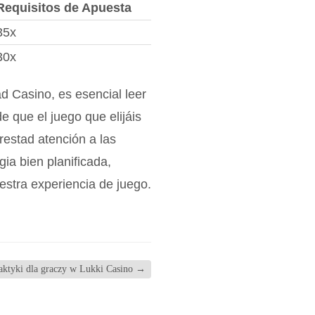
Requisitos de Apuesta
35x
30x
 Casino, es esencial leer
 que el juego que elijáis
restad atención a las
ia bien planificada,
uestra experiencia de juego.
aktyki dla graczy w Lukki Casino
→