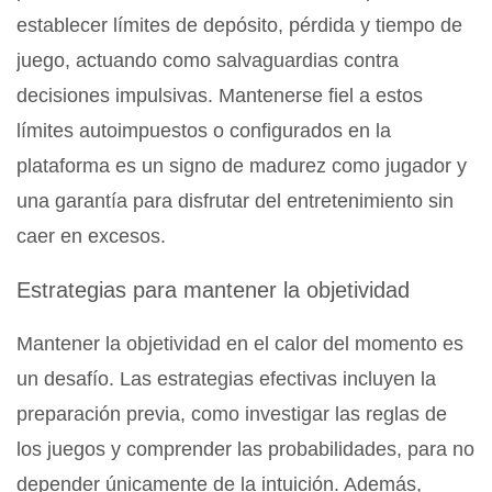
establecer límites de depósito, pérdida y tiempo de
juego, actuando como salvaguardias contra
decisiones impulsivas. Mantenerse fiel a estos
límites autoimpuestos o configurados en la
plataforma es un signo de madurez como jugador y
una garantía para disfrutar del entretenimiento sin
caer en excesos.
Estrategias para mantener la objetividad
Mantener la objetividad en el calor del momento es
un desafío. Las estrategias efectivas incluyen la
preparación previa, como investigar las reglas de
los juegos y comprender las probabilidades, para no
depender únicamente de la intuición. Además,