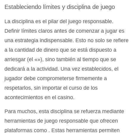
Estableciendo límites y disciplina de juego
La disciplina es el pilar del juego responsable.
Definir límites claros antes de comenzar a jugar es
una estrategia indispensable. Esto no solo se refiere
a la cantidad de dinero que se está dispuesto a
arriesgar (el «»), sino también al tiempo que se
dedicará a la actividad. Una vez establecidos, el
jugador debe comprometerse firmemente a
respetarlos, sin importar el curso de los
acontecimientos en el casino.
Para muchos, esta disciplina se refuerza mediante
herramientas de juego responsable que ofrecen
plataformas como . Estas herramientas permiten