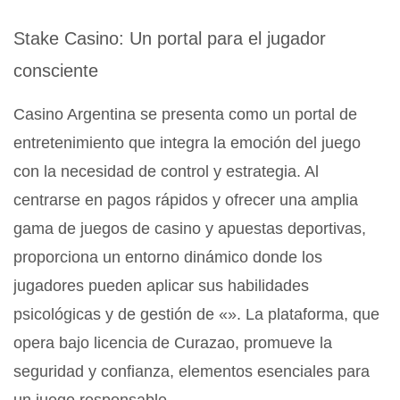
Stake Casino: Un portal para el jugador
consciente
Casino Argentina se presenta como un portal de
entretenimiento que integra la emoción del juego
con la necesidad de control y estrategia. Al
centrarse en pagos rápidos y ofrecer una amplia
gama de juegos de casino y apuestas deportivas,
proporciona un entorno dinámico donde los
jugadores pueden aplicar sus habilidades
psicológicas y de gestión de «». La plataforma, que
opera bajo licencia de Curazao, promueve la
seguridad y confianza, elementos esenciales para