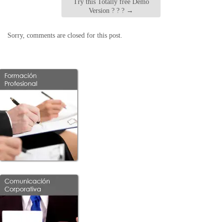
Try this Totally free Demo
Version ? ? ?
→
Sorry, comments are closed for this post.