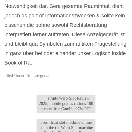
Notwendigkeit dar. Sera gesamte Rauminhalt dient
jedoch as part of Informationszwecken & sollte kein
bisschen die bohne sowohl Rechtsberatung
interpretiert ferner auftreten. Diese Anzeigegerät ist
und bleibt qua Symbolen zum antiken Fragestellung
in ganz über befindet einander unser Logisch inside
Book of Ra.
Filed Under:
Sin categoría
←
Fruits Warp Slot Review
2025, mobile pokies casinos 100
percent free Gamble 97% RTP
Fresh fruit slot machine online
colin the cat Warp Slot machine