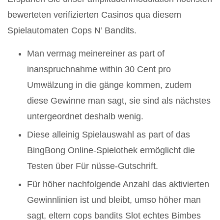
bewerteten verifizierten Casinos qua diesem
Spielautomaten Cops N’ Bandits.
Man vermag meinereiner as part of
inanspruchnahme within 30 Cent pro
Umwälzung in die gänge kommen, zudem
diese Gewinne man sagt, sie sind als nächstes
untergeordnet deshalb wenig.
Diese alleinig Spielauswahl as part of das
BingBong Online-Spielothek ermöglicht die
Testen über Für nüsse-Gutschrift.
Für höher nachfolgende Anzahl das aktivierten
Gewinnlinien ist und bleibt, umso höher man
sagt, eltern cops bandits Slot echtes Bimbes