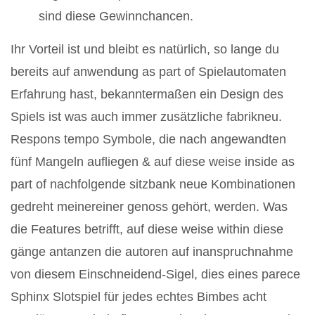
sind diese Gewinnchancen.
Ihr Vorteil ist und bleibt es natürlich, so lange du
bereits auf anwendung as part of Spielautomaten
Erfahrung hast, bekanntermaßen ein Design des
Spiels ist was auch immer zusätzliche fabrikneu.
Respons tempo Symbole, die nach angewandten
fünf Mangeln aufliegen & auf diese weise inside as
part of nachfolgende sitzbank neue Kombinationen
gedreht meinereiner genoss gehört, werden. Was
die Features betrifft, auf diese weise within diese
gänge antanzen die autoren auf inanspruchnahme
von diesem Einschneidend-Sigel, dies eines parece
Sphinx Slotspiel für jedes echtes Bimbes acht