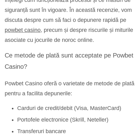
înțelegi cum funcționează procesul și ce măsuri de
siguranță sunt în vigoare. În această recenzie, vom
discuta despre cum să faci o depunere rapidă pe
powbet casino
, precum și despre riscurile și miturile
asociate cu jocurile de noroc online.
Ce metode de plată sunt acceptate pe Powbet
Casino?
Powbet Casino oferă o varietate de metode de plată
pentru a facilita depunerile:
Carduri de credit/debit (Visa, MasterCard)
Portofele electronice (Skrill, Neteller)
Transferuri bancare