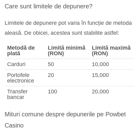
Care sunt limitele de depunere?
Limitele de depunere pot varia în funcție de metoda
aleasă. De obicei, acestea sunt stabilite astfel:
Metodă de
Limită minimă
Limită maximă
plată
(RON)
(RON)
Carduri
50
10,000
Portofele
20
15,000
electronice
Transfer
100
20,000
bancar
Mituri comune despre depunerile pe Powbet
Casino