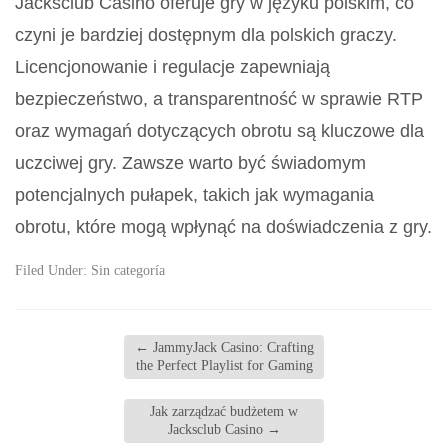
Jacksclub Casino oferuje gry w języku polskim, co
czyni je bardziej dostępnym dla polskich graczy.
Licencjonowanie i regulacje zapewniają
bezpieczeństwo, a transparentność w sprawie RTP
oraz wymagań dotyczących obrotu są kluczowe dla
uczciwej gry. Zawsze warto być świadomym
potencjalnych pułapek, takich jak wymagania
obrotu, które mogą wpłynąć na doświadczenia z gry.
Filed Under:
Sin categoría
←
JammyJack Casino: Crafting
the Perfect Playlist for Gaming
Jak zarządzać budżetem w
Jacksclub Casino
→