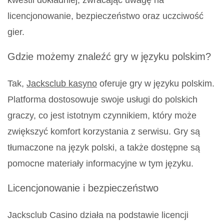
kwestii dokładniej, zwracając uwagę na
licencjonowanie, bezpieczeństwo oraz uczciwość
gier.
Gdzie możemy znaleźć gry w języku polskim?
Tak,
Jacksclub kasyno
oferuje gry w języku polskim.
Platforma dostosowuje swoje usługi do polskich
graczy, co jest istotnym czynnikiem, który może
zwiększyć komfort korzystania z serwisu. Gry są
tłumaczone na język polski, a także dostępne są
pomocne materiały informacyjne w tym języku.
Licencjonowanie i bezpieczeństwo
Jacksclub Casino działa na podstawie licencji