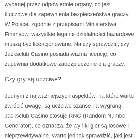
wydanej przez odpowiednie organy, co jest
kluczowe dla zapewnienia bezpieczeństwa graczy.
W Polsce, zgodnie z przepisami Ministerstwa
Finansów, wszystkie legalne działalności hazardowe
muszą być licencjonowane. Należy sprawdzić, czy
Jacksclub Casino posiada ważną licencję, co
zapewnia dodatkowe zabezpieczenie dla graczy.
Czy gry są uczciwe?
Jednym z najważniejszych aspektów, na które warto
zwrócić uwagę, są uczciwe szanse na wygraną.
Jacksclub Casino stosuje RNG (Random Number
Generator), co oznacza, że wyniki gier są losowe i
nieprzewidywalne. Warto jednak sprawdzić, jaki jest