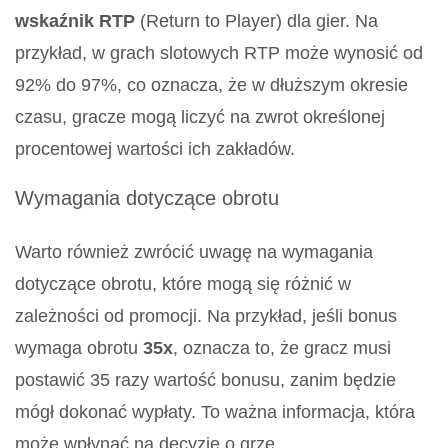
wskaźnik RTP
(Return to Player) dla gier. Na
przykład, w grach slotowych RTP może wynosić od
92% do 97%, co oznacza, że w dłuższym okresie
czasu, gracze mogą liczyć na zwrot określonej
procentowej wartości ich zakładów.
Wymagania dotyczące obrotu
Warto również zwrócić uwagę na wymagania
dotyczące obrotu, które mogą się różnić w
zależności od promocji. Na przykład, jeśli bonus
wymaga obrotu
35x
, oznacza to, że gracz musi
postawić 35 razy wartość bonusu, zanim będzie
mógł dokonać wypłaty. To ważna informacja, która
może wpłynąć na decyzję o grze.