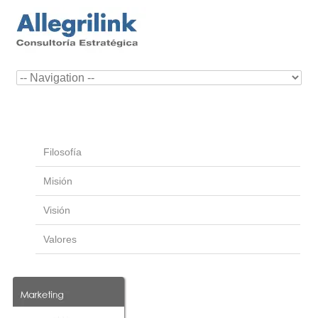
Filosofía
Misión
Visión
Valores