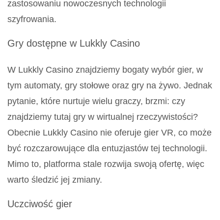
zastosowaniu nowoczesnych technologii
szyfrowania.
Gry dostępne w Lukkly Casino
W Lukkly Casino znajdziemy bogaty wybór gier, w
tym automaty, gry stołowe oraz gry na żywo. Jednak
pytanie, które nurtuje wielu graczy, brzmi: czy
znajdziemy tutaj gry w wirtualnej rzeczywistości?
Obecnie Lukkly Casino nie oferuje gier VR, co może
być rozczarowujące dla entuzjastów tej technologii.
Mimo to, platforma stale rozwija swoją ofertę, więc
warto śledzić jej zmiany.
Uczciwość gier