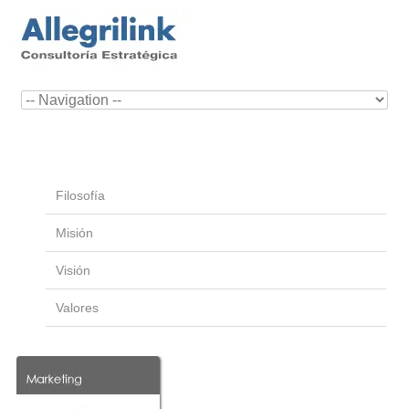
Filosofía
Misión
Visión
Valores