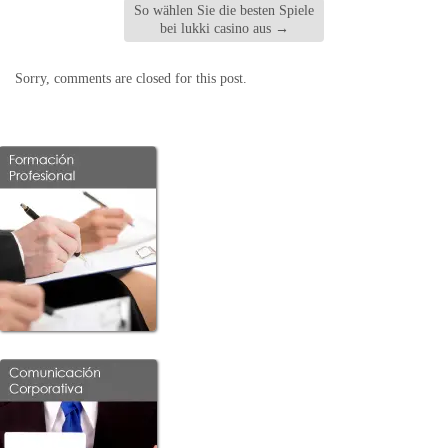
So wählen Sie die besten Spiele
bei lukki casino aus
→
Sorry, comments are closed for this post.