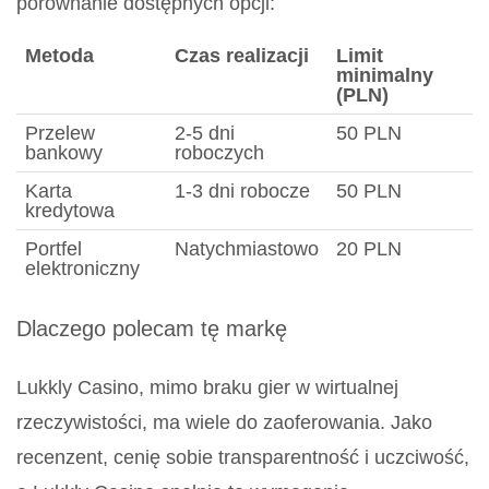
porównanie dostępnych opcji:
Metoda
Czas realizacji
Limit
minimalny
(PLN)
Przelew
2-5 dni
50 PLN
bankowy
roboczych
Karta
1-3 dni robocze
50 PLN
kredytowa
Portfel
Natychmiastowo
20 PLN
elektroniczny
Dlaczego polecam tę markę
Lukkly Casino, mimo braku gier w wirtualnej
rzeczywistości, ma wiele do zaoferowania. Jako
recenzent, cenię sobie transparentność i uczciwość,